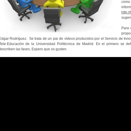
como 
in
http:/
sugere
Para 
propo
Edgar Rodríguez. Se trata de un par de vídeos producidos por el Servicio de Inno
Tele-Educación de la Universidad Politécnica de Madrid. En el primero se def
describen las fases. Espero que os gusten.