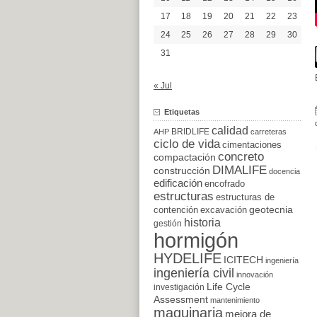
17
18
19
20
21
22
23
24
25
26
27
28
29
30
31
« Jul
Etiquetas
calidad
BRIDLIFE
AHP
carreteras
ciclo de vida
cimentaciones
concreto
compactación
DIMALIFE
construcción
docencia
edificación
encofrado
estructuras
estructuras de
excavación
geotecnia
contención
historia
gestión
hormigón
HYDELIFE
ICITECH
ingeniería
ingeniería civil
innovación
Life Cycle
investigación
Assessment
mantenimiento
maquinaria
mejora de