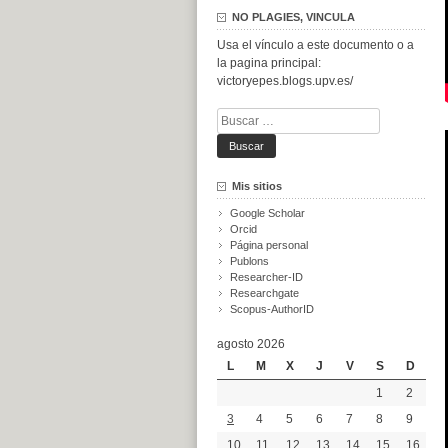
NO PLAGIES, VINCULA
Usa el vínculo a este documento o a
la pagina principal:
victoryepes.blogs.upv.es/
Buscar:
Mis sitios
Google Scholar
Orcid
Página personal
Publons
Researcher-ID
Researchgate
Scopus-AuthorID
agosto 2026
L
M
X
J
V
S
D
1
2
3
4
5
6
7
8
9
10
11
12
13
14
15
16