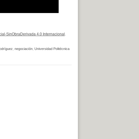
al-SinObraDerivada 4.0 Internacional
.
odríguez
,
negociación
,
Universidad Politécnica