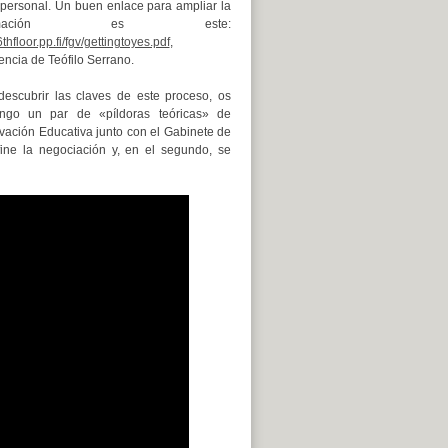
personal. Un buen enlace para ampliar la
formación es este:
/6thfloor.pp.fi/fgv/gettingtoyes.pdf
,
ncia de Teófilo Serrano.
descubrir las claves de este proceso, os
ngo un par de «píldoras teóricas» de
vación Educativa junto con el Gabinete de
ine la negociación y, en el segundo, se