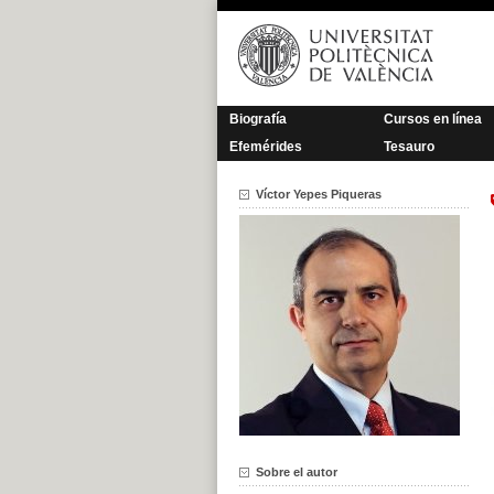
Saltar
al
contenido
Biografía
Cursos en línea
Efemérides
Tesauro
Víctor Yepes Piqueras
Sobre el autor