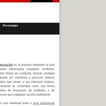
Personajes
gociación
es el proceso mediante el cual
artes interesadas resuelven conflictos,
dan líneas de conducta, buscan ventajas
iduales y/o colectivas y procuran obtener
tados que sirvan a sus intereses mutuos.
almente se contempla como una forma
nativa de resolución de conflictos o de
iones que impliquen acción multilateral.
es una habilidad tanto a
nivel profesional