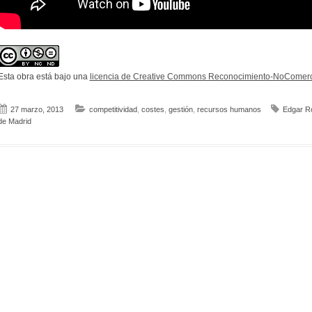
Esta obra está bajo una
licencia de Creative Commons Reconocimiento-NoComerci
27 marzo, 2013
competitividad
,
costes
,
gestión
,
recursos humanos
Edgar R
de Madrid