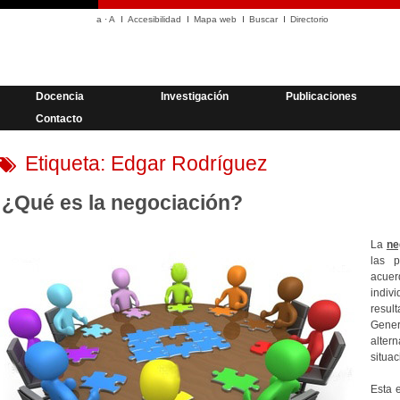
a
·
A
Accesibilidad
Mapa web
Buscar
Directorio
Docencia
Investigación
Publicaciones
Contacto
Etiqueta:
Edgar Rodríguez
¿Qué es la negociación?
La
ne
las p
acuer
indiv
resul
Gener
alter
situac
Esta 