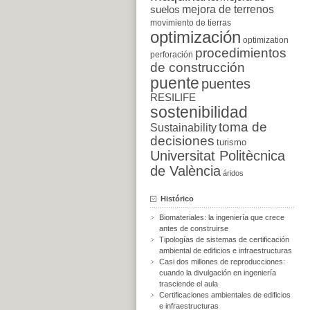
suelos
mejora de terrenos
movimiento de tierras
optimización
optimization
procedimientos
perforación
de construcción
puente
puentes
RESILIFE
sostenibilidad
toma de
Sustainability
decisiones
turismo
Universitat Politècnica
de València
áridos
Histórico
Biomateriales: la ingeniería que crece
antes de construirse
Tipologías de sistemas de certificación
ambiental de edificios e infraestructuras
Casi dos millones de reproducciones:
cuando la divulgación en ingeniería
trasciende el aula
Certificaciones ambientales de edificios
e infraestructuras