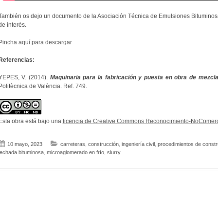
También os dejo un documento de la Asociación Técnica de Emulsiones Bituminosa
de interés.
Pincha aquí para descargar
Referencias:
YEPES, V. (2014).
Maquinaria para la fabricación y puesta en obra de mezcl
Politècnica de València. Ref. 749.
Esta obra está bajo una
licencia de Creative Commons Reconocimiento-NoComerci
10 mayo, 2023
carreteras
,
construcción
,
ingeniería civil
,
procedimientos de constr
lechada bituminosa
,
microaglomerado en frío
,
slurry