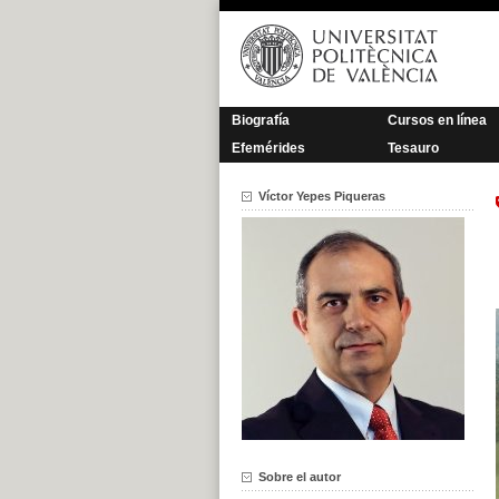
Saltar
al
contenido
Biografía
Cursos en línea
Efemérides
Tesauro
Víctor Yepes Piqueras
Sobre el autor