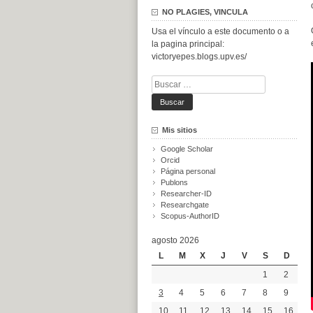
NO PLAGIES, VINCULA
Usa el vínculo a este documento o a
la pagina principal:
victoryepes.blogs.upv.es/
Buscar:
Mis sitios
Google Scholar
Orcid
Página personal
Publons
Researcher-ID
Researchgate
Scopus-AuthorID
agosto 2026
L
M
X
J
V
S
D
1
2
3
4
5
6
7
8
9
10
11
12
13
14
15
16