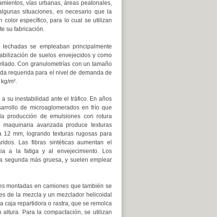
camientos, vías urbanas, áreas peatonales,
algunas situaciones, es necesario que la
 color específico, para lo cual se utilizan
e su fabricación.
as lechadas se empleaban principalmente
abilización de suelos envejecidos y como
ellado. Con granulometrías con un tamaño
ada requerida para el nivel de demanda de
 kg/m².
a su inestabilidad ante el tráfico. En años
esarrollo de microaglomerados en frío que
 la producción de emulsiones con rotura
a maquinaria avanzada produce texturas
a 12 mm, logrando texturas rugosas para
ridos. Las fibras sintéticas aumentan el
ia a la fatiga y al envejecimiento. Los
 la segunda más gruesa, y suelen emplear
iles montadas en camiones que también se
s de la mezcla y un mezclador helicoidal
 caja repartidora o rastra, que se remolca
altura. Para la compactación, se utilizan