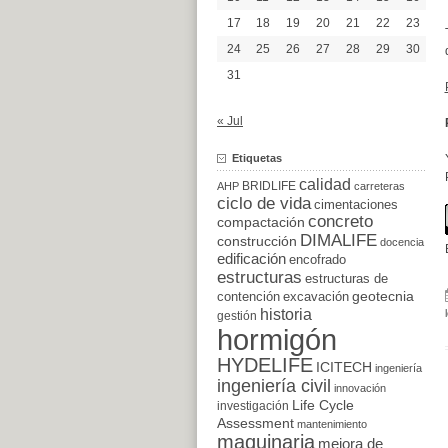
17
18
19
20
21
22
23
24
25
26
27
28
29
30
31
« Jul
Etiquetas
calidad
BRIDLIFE
AHP
carreteras
ciclo de vida
cimentaciones
concreto
compactación
DIMALIFE
construcción
docencia
edificación
encofrado
estructuras
estructuras de
excavación
geotecnia
contención
historia
gestión
hormigón
HYDELIFE
ICITECH
ingeniería
ingeniería civil
innovación
Life Cycle
investigación
Assessment
mantenimiento
maquinaria
mejora de