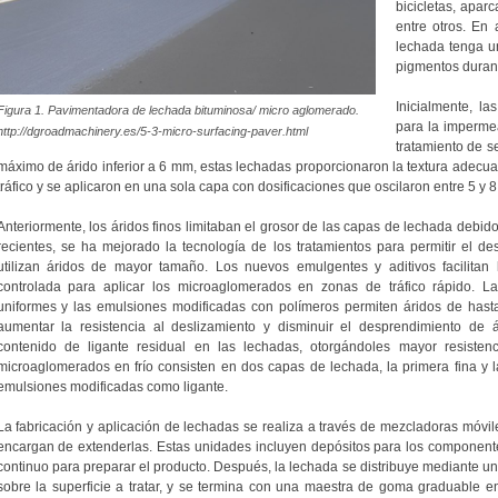
bicicletas, apar
entre otros. En 
lechada tenga un
pigmentos durant
Inicialmente, l
Figura 1. Pavimentadora de lechada bituminosa/ micro aglomerado.
para la imperme
http://dgroadmachinery.es/5-3-micro-surfacing-paver.html
tratamiento de s
máximo de árido inferior a 6 mm, estas lechadas proporcionaron la textura adecu
tráfico y se aplicaron en una sola capa con dosificaciones que oscilaron entre 5 y 8
Anteriormente, los áridos finos limitaban el grosor de las capas de lechada debido 
recientes, se ha mejorado la tecnología de los tratamientos para permitir el d
utilizan áridos de mayor tamaño. Los nuevos emulgentes y aditivos facilitan
controlada para aplicar los microaglomerados en zonas de tráfico rápido. L
uniformes y las emulsiones modificadas con polímeros permiten áridos de hast
aumentar la resistencia al deslizamiento y disminuir el desprendimiento de á
contenido de ligante residual en las lechadas, otorgándoles mayor resistenc
microaglomerados en frío consisten en dos capas de lechada, la primera fina y
emulsiones modificadas como ligante.
La fabricación y aplicación de lechadas se realiza a través de mezcladoras móv
encargan de extenderlas. Estas unidades incluyen depósitos para los componente
continuo para preparar el producto. Después, la lechada se distribuye mediante una
sobre la superficie a tratar, y se termina con una maestra de goma graduable en 