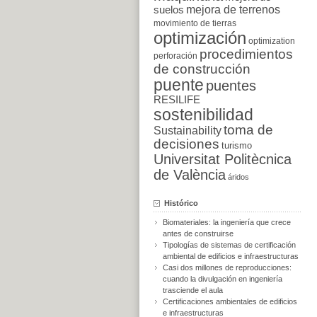
suelos
mejora de terrenos
movimiento de tierras
optimización
optimization
procedimientos
perforación
de construcción
puente
puentes
RESILIFE
sostenibilidad
toma de
Sustainability
decisiones
turismo
Universitat Politècnica
de València
áridos
Histórico
Biomateriales: la ingeniería que crece
antes de construirse
Tipologías de sistemas de certificación
ambiental de edificios e infraestructuras
Casi dos millones de reproducciones:
cuando la divulgación en ingeniería
trasciende el aula
Certificaciones ambientales de edificios
e infraestructuras