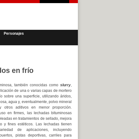
Personajes
os en frío
uminosa, también conocidas como
slurry
,
plicación de una o varias capas de mortero
ío sobre una superficie, utilizando áridos,
osa, agua y, eventualmente, polvo mineral
y otros aditivos en menor proporción.
so en firmes, las lechadas bituminosas
eadas en tratamientos de sellado, mejora
o y fines estéticos. Las lechadas tienen
riedad de aplicaciones, incluyendo
puertos, pistas deportivas, carriles para