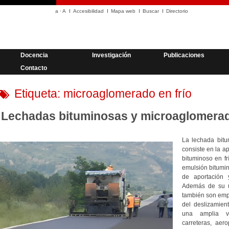
a
·
A
Accesibilidad
Mapa web
Buscar
Directorio
Docencia
Investigación
Publicaciones
Contacto
Etiqueta:
microaglomerado en frío
Lechadas bituminosas y microaglomerad
La lechada bit
consiste en la a
bituminoso en fr
emulsión bitumin
de aportación 
Además de su u
también son empl
del deslizamient
una amplia va
carreteras, aero