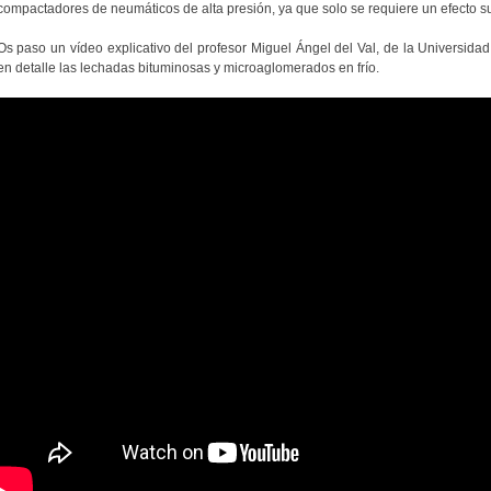
compactadores de neumáticos de alta presión, ya que solo se requiere un efecto sup
Os paso un vídeo explicativo del profesor Miguel Ángel del Val, de la Universida
en detalle las lechadas bituminosas y microaglomerados en frío.