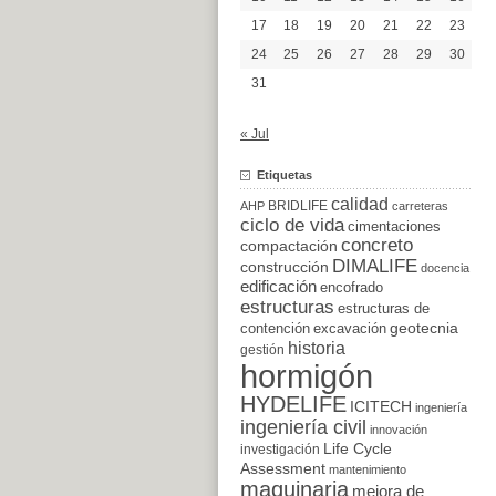
17
18
19
20
21
22
23
24
25
26
27
28
29
30
31
« Jul
Etiquetas
calidad
BRIDLIFE
AHP
carreteras
ciclo de vida
cimentaciones
concreto
compactación
DIMALIFE
construcción
docencia
edificación
encofrado
estructuras
estructuras de
excavación
geotecnia
contención
historia
gestión
hormigón
HYDELIFE
ICITECH
ingeniería
ingeniería civil
innovación
Life Cycle
investigación
Assessment
mantenimiento
maquinaria
mejora de