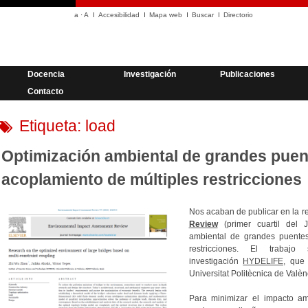
a
·
A
Accesibilidad
Mapa web
Buscar
Directorio
Docencia
Investigación
Publicaciones
Contacto
Etiqueta:
load
Optimización ambiental de grandes puen
acoplamiento de múltiples restricciones
Nos acaban de publicar en la r
Review
(primer cuartil del J
ambiental de grandes puentes
restricciones. El traba
investigación
HYDELIFE,
que d
Universitat Politècnica de Valèn
Para minimizar el impacto am