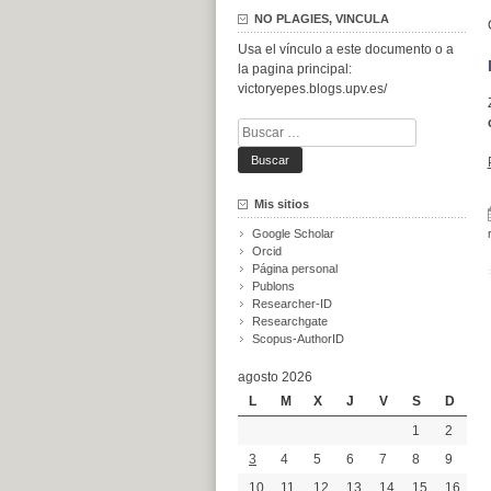
NO PLAGIES, VINCULA
Usa el vínculo a este documento o a
la pagina principal:
victoryepes.blogs.upv.es/
Buscar:
Mis sitios
Google Scholar
Orcid
Página personal
Publons
Researcher-ID
Researchgate
Scopus-AuthorID
agosto 2026
L
M
X
J
V
S
D
1
2
3
4
5
6
7
8
9
10
11
12
13
14
15
16