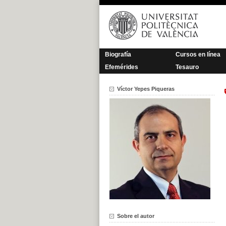
Saltar
al
contenido
Biografía
Cursos en línea
Efemérides
Tesauro
Víctor Yepes Piqueras
Sobre el autor