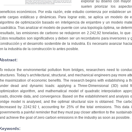
explorar su diseño con mayor 
suelen priorizar los aspect
beneficios económicos. Por esta razón, este estudio comienza por establecer un
ante cargas estáticas y dinámicas. Para lograr esto, se aplica un modelo de e
algoritmo de optimización basado en inteligencia de enjambre y un modelo mate
cuadrática. Tras analizar el modelo de puente con una topología óptima, se determ
resultado, las emisiones de carbono se redujeron en 2.242,92 toneladas, lo que 
Estos resultados son significativos y deben ser un recordatorio para inversores y 
construcción y el desarrollo sostenible de la industria. Es necesario avanzar haci
en la industria de la construcción lo antes posible.
Abstract:
To reduce the environmental pollution from bridges, researchers need to condu
structures. Today’s architectural, structural, and mechanical engineers pay more at
the maximization of economic benefits. The research begins with establishing a th
under dead and dynamic loads: applying a Three-Dimensional (3D) solid fi
optimization algorithm, and mathematical model of quadratic interpolation appr
loads, discrete data, and convergence. Based on the establishment and analysis o
bridge model is analysed, and the optimal structural size is obtained. The carb
decreased by 2242.92 t, accounting for 25% of the total emissions. This data 
governments a painful reminder that they must pay closer attention to the sustainab
and achieve the goal of zero carbon emissions in the industry as soon as possible.
Keywords: