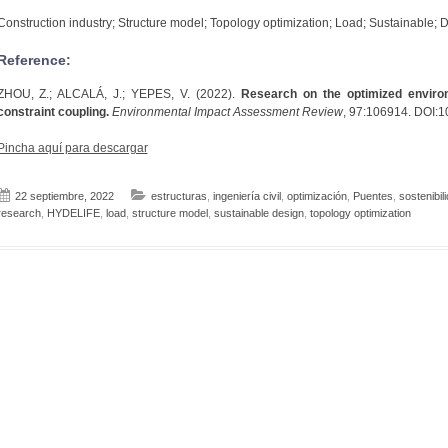
Construction industry; Structure model; Topology optimization; Load; Sustainable; 
Reference:
ZHOU, Z.; ALCALÁ, J.; YEPES, V. (2022).
Research on the optimized environ
constraint coupling.
Environmental Impact Assessment Review
, 97:106914. DOI:1
Pincha aquí para descargar
22 septiembre, 2022
estructuras
,
ingeniería civil
,
optimización
,
Puentes
,
sostenibil
research
,
HYDELIFE
,
load
,
structure model
,
sustainable design
,
topology optimization