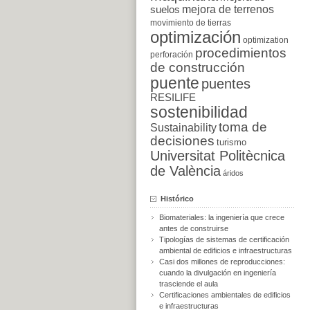
suelos
mejora de terrenos
movimiento de tierras
optimización
optimization
procedimientos
perforación
de construcción
puente
puentes
RESILIFE
sostenibilidad
toma de
Sustainability
decisiones
turismo
Universitat Politècnica
de València
áridos
Histórico
Biomateriales: la ingeniería que crece
antes de construirse
Tipologías de sistemas de certificación
ambiental de edificios e infraestructuras
Casi dos millones de reproducciones:
cuando la divulgación en ingeniería
trasciende el aula
Certificaciones ambientales de edificios
e infraestructuras