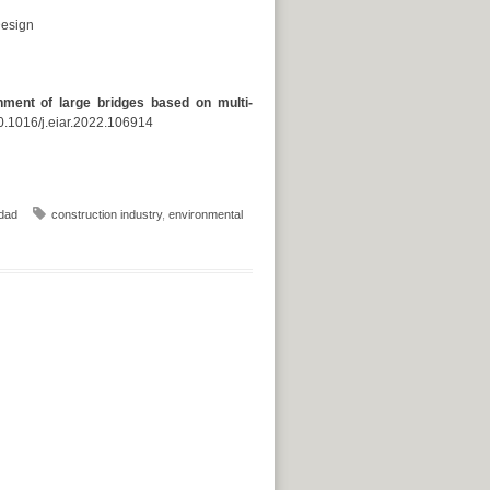
Design
ment of large bridges based on multi-
0.1016/j.eiar.2022.106914
idad
construction industry
,
environmental