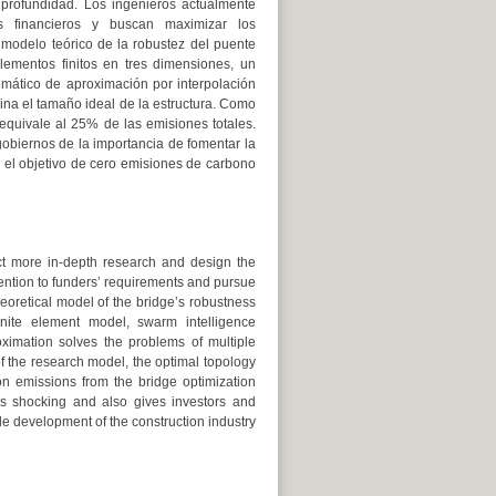
profundidad. Los ingenieros actualmente
os financieros y buscan maximizar los
 modelo teórico de la robustez del puente
lementos finitos en tres dimensiones, un
mático de aproximación por interpolación
ina el tamaño ideal de la estructura. Como
equivale al 25% de las emisiones totales.
gobiernos de la importancia de fomentar la
a el objetivo de cero emisiones de carbono
ct more in-depth research and design the
tention to funders’ requirements and pursue
eoretical model of the bridge’s robustness
nite element model, swarm intelligence
oximation solves the problems of multiple
f the research model, the optimal topology
on emissions from the bridge optimization
is shocking and also gives investors and
le development of the construction industry