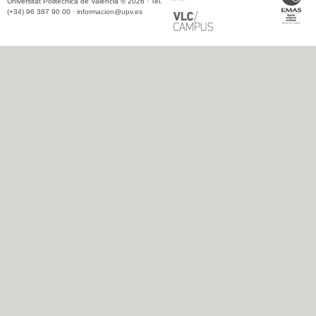
Universitat Politècnica de València © 2026 · Tel.
(+34) 96 387 90 00 ·
informacion@upv.es