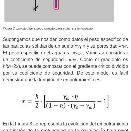
Figura 2. Longitud de empotramiento para evitar el sifonamiento
Supongamos que nos dan como datos el peso específico de
las partículas sólidas de un suelo «
γ
» y su porosidad «
n
«.
s
El peso específico del agua es «
γ
«. Vamos a considerar
w
un coeficiente de seguridad «
η
«. Como el gradiente es
h
/(
h
+2
x
), se puede comparar con el gradiente crítico dividido
por su coeficiente de seguridad. De este modo, es fácil
demostrar que la longitud de empotramiento es:
En la Figura 3 se representa la evolución del empotramiento
en función de la profundidad de la excavación bajo nivel