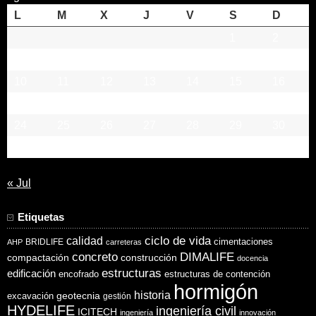
L
M
X
J
V
S
D
1
2
3
4
5
6
7
8
9
10
11
12
13
14
15
16
17
18
19
20
21
22
23
24
25
26
27
28
29
30
31
« Jul
Etiquetas
ciclo de vida
calidad
cimentaciones
BRIDLIFE
AHP
carreteras
concreto
DIMALIFE
compactación
construcción
docencia
estructuras
edificación
encofrado
estructuras de contención
hormigón
historia
excavación
geotecnia
gestión
HYDELIFE
ingeniería civil
ICITECH
ingeniería
innovación