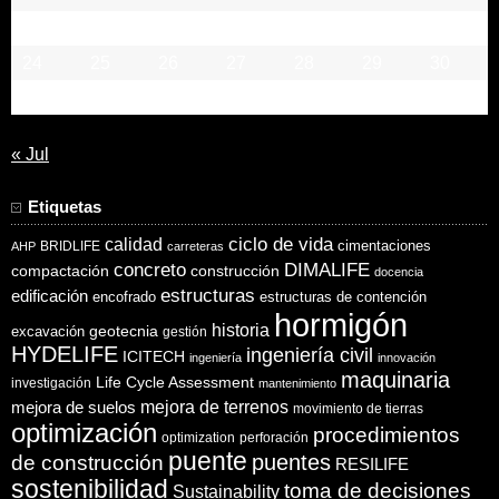
17
18
19
20
21
22
23
24
25
26
27
28
29
30
31
« Jul
Etiquetas
ciclo de vida
calidad
cimentaciones
BRIDLIFE
AHP
carreteras
concreto
DIMALIFE
compactación
construcción
docencia
estructuras
edificación
encofrado
estructuras de contención
hormigón
historia
excavación
geotecnia
gestión
HYDELIFE
ingeniería civil
ICITECH
ingeniería
innovación
maquinaria
Life Cycle Assessment
investigación
mantenimiento
mejora de suelos
mejora de terrenos
movimiento de tierras
optimización
procedimientos
optimization
perforación
puente
puentes
de construcción
RESILIFE
sostenibilidad
toma de decisiones
Sustainability