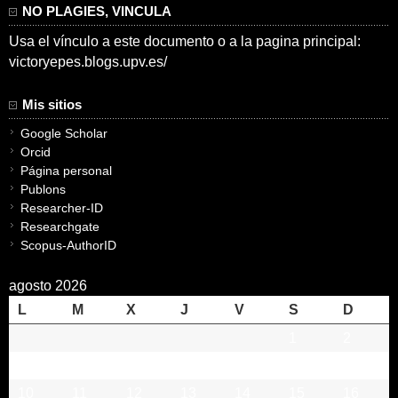
NO PLAGIES, VINCULA
Usa el vínculo a este documento o a la pagina principal:
victoryepes.blogs.upv.es/
Mis sitios
Google Scholar
Orcid
Página personal
Publons
Researcher-ID
Researchgate
Scopus-AuthorID
agosto 2026
L
M
X
J
V
S
D
1
2
3
4
5
6
7
8
9
10
11
12
13
14
15
16