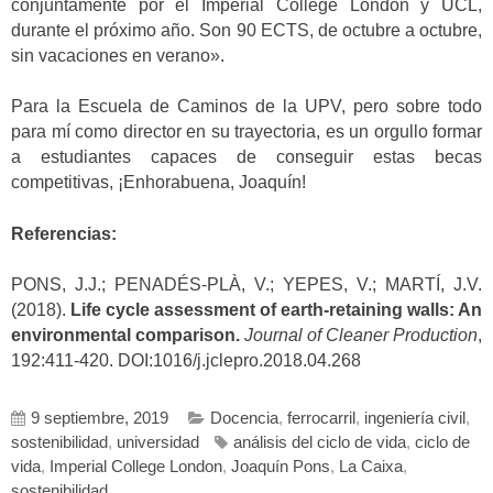
conjuntamente por el Imperial College London y UCL,
durante el próximo año. Son 90 ECTS, de octubre a octubre,
sin vacaciones en verano».
Para la Escuela de Caminos de la UPV, pero sobre todo
para mí como director en su trayectoria, es un orgullo formar
a estudiantes capaces de conseguir estas becas
competitivas, ¡Enhorabuena, Joaquín!
Referencias:
PONS, J.J.; PENADÉS-PLÀ, V.; YEPES, V.; MARTÍ, J.V.
(2018).
Life cycle assessment of earth-retaining walls: An
environmental comparison.
Journal of Cleaner Production
,
192:411-420. DOI:1016/j.jclepro.2018.04.268
9 septiembre, 2019
Docencia
,
ferrocarril
,
ingeniería civil
,
sostenibilidad
,
universidad
análisis del ciclo de vida
,
ciclo de
vida
,
Imperial College London
,
Joaquín Pons
,
La Caixa
,
sostenibilidad