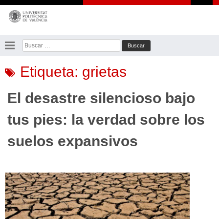
Saltar
al
contenido
Buscar:
Etiqueta:
grietas
El desastre silencioso bajo
tus pies: la verdad sobre los
suelos expansivos