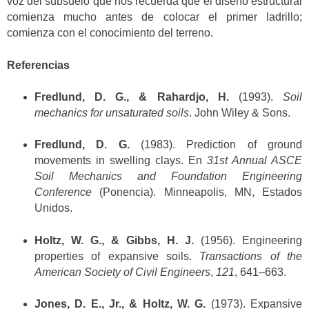
voz del subsuelo que nos recuerda que el diseño estructural
comienza mucho antes de colocar el primer ladrillo;
comienza con el conocimiento del terreno.
Referencias
Fredlund, D. G., & Rahardjo, H.
(1993).
Soil
mechanics for unsaturated soils
. John Wiley & Sons.
Fredlund, D. G.
(1983). Prediction of ground
movements in swelling clays. En
31st Annual ASCE
Soil Mechanics and Foundation Engineering
Conference
(Ponencia). Minneapolis, MN, Estados
Unidos.
Holtz, W. G., & Gibbs, H. J.
(1956). Engineering
properties of expansive soils.
Transactions of the
American Society of Civil Engineers
,
121
, 641–663.
Jones, D. E., Jr., & Holtz, W. G.
(1973). Expansive