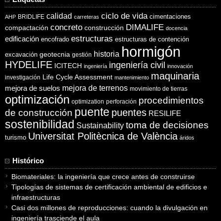
ciclo de vida
calidad
cimentaciones
BRIDLIFE
AHP
carreteras
concreto
DIMALIFE
compactación
construcción
docencia
estructuras
edificación
encofrado
estructuras de contención
hormigón
historia
excavación
geotecnia
gestión
HYDELIFE
ingeniería civil
ICITECH
ingeniería
innovación
maquinaria
Life Cycle Assessment
investigación
mantenimiento
mejora de suelos
mejora de terrenos
movimiento de tierras
optimización
procedimientos
optimization
perforación
puente
puentes
de construcción
RESILIFE
sostenibilidad
toma de decisiones
Sustainability
Universitat Politècnica de València
turismo
áridos
Histórico
Biomateriales: la ingeniería que crece antes de construirse
Tipologías de sistemas de certificación ambiental de edificios e
infraestructuras
Casi dos millones de reproducciones: cuando la divulgación en
ingeniería trasciende el aula