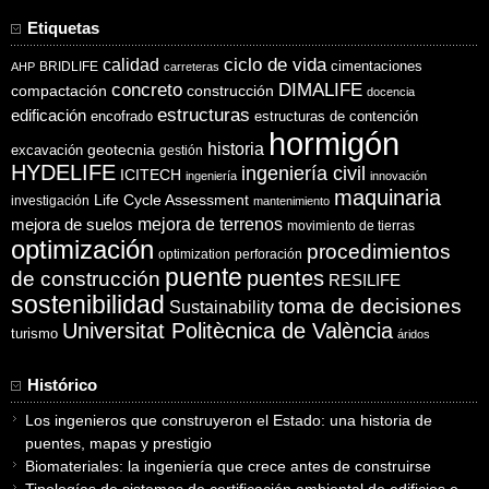
Etiquetas
ciclo de vida
calidad
cimentaciones
BRIDLIFE
AHP
carreteras
concreto
DIMALIFE
compactación
construcción
docencia
estructuras
edificación
encofrado
estructuras de contención
hormigón
historia
excavación
geotecnia
gestión
HYDELIFE
ingeniería civil
ICITECH
ingeniería
innovación
maquinaria
Life Cycle Assessment
investigación
mantenimiento
mejora de suelos
mejora de terrenos
movimiento de tierras
optimización
procedimientos
optimization
perforación
puente
puentes
de construcción
RESILIFE
sostenibilidad
toma de decisiones
Sustainability
Universitat Politècnica de València
turismo
áridos
Histórico
Los ingenieros que construyeron el Estado: una historia de
puentes, mapas y prestigio
Biomateriales: la ingeniería que crece antes de construirse
Tipologías de sistemas de certificación ambiental de edificios e