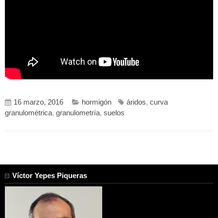
16 marzo, 2016
hormigón
áridos
,
curva
granulométrica
,
granulometría
,
suelos
Víctor Yepes Piqueras