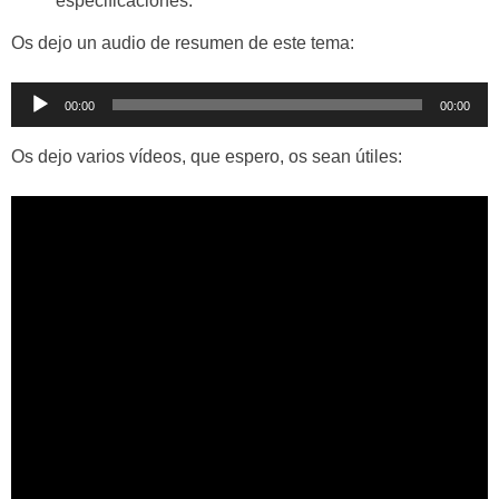
especificaciones.
Os dejo un audio de resumen de este tema:
Reproductor
00:00
00:00
de
audio
Os dejo varios vídeos, que espero, os sean útiles: