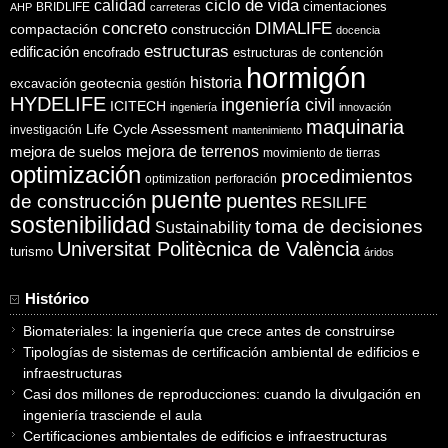
ciclo de vida
calidad
cimentaciones
BRIDLIFE
AHP
carreteras
concreto
DIMALIFE
compactación
construcción
docencia
estructuras
edificación
encofrado
estructuras de contención
hormigón
historia
excavación
geotecnia
gestión
HYDELIFE
ingeniería civil
ICITECH
ingeniería
innovación
maquinaria
Life Cycle Assessment
investigación
mantenimiento
mejora de suelos
mejora de terrenos
movimiento de tierras
optimización
procedimientos
optimization
perforación
puente
puentes
de construcción
RESILIFE
sostenibilidad
toma de decisiones
Sustainability
Universitat Politècnica de València
turismo
áridos
Histórico
Biomateriales: la ingeniería que crece antes de construirse
Tipologías de sistemas de certificación ambiental de edificios e
infraestructuras
Casi dos millones de reproducciones: cuando la divulgación en
ingeniería trasciende el aula
Certificaciones ambientales de edificios e infraestructuras