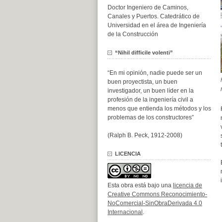
Doctor Ingeniero de Caminos,
Canales y Puertos. Catedrático de
Universidad en el área de Ingeniería
de la Construcción
“Nihil difficile volenti”
“En mi opinión, nadie puede ser un
buen proyectista, un buen
investigador, un buen líder en la
profesión de la ingeniería civil a
menos que entienda los métodos y los
problemas de los constructores”
(Ralph B. Peck, 1912-2008)
LICENCIA
Esta obra está bajo una
licencia de
Creative Commons Reconocimiento-
NoComercial-SinObraDerivada 4.0
Internacional
.