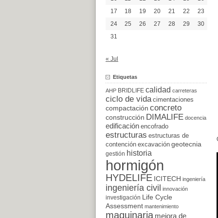
17
18
19
20
21
22
23
24
25
26
27
28
29
30
31
« Jul
Etiquetas
calidad
BRIDLIFE
AHP
carreteras
ciclo de vida
cimentaciones
concreto
compactación
DIMALIFE
construcción
docencia
edificación
encofrado
estructuras
estructuras de
excavación
geotecnia
contención
historia
gestión
hormigón
HYDELIFE
ICITECH
ingeniería
ingeniería civil
innovación
Life Cycle
investigación
Assessment
mantenimiento
maquinaria
mejora de