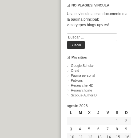
NO PLAGIES, VINCULA
Usa el vínculo a este documento o a
la pagina principal:
victoryepes.blogs.upv.es/
Buscar:
Mis sitios
Google Scholar
Orcid
Página personal
Publons
Researcher-ID
Researchgate
Scopus-AuthorID
agosto 2026
L
M
X
J
V
S
D
1
2
3
4
5
6
7
8
9
10
11
12
13
14
15
16