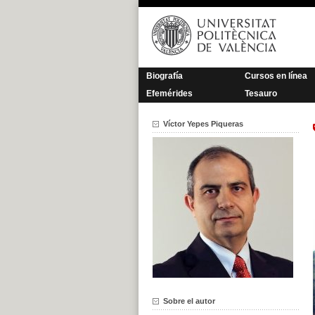
Saltar
al
contenido
Biografía
Cursos en línea
Efemérides
Tesauro
Víctor Yepes Piqueras
Sobre el autor