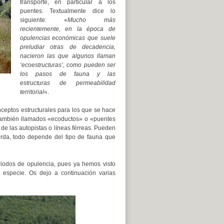
transporte, en particular a los
puentes. Textualmente dice lo
siguiente: «
Mucho más
recientemente, en la época de
opulencias económicas que suele
preludiar otras de decadencia,
nacieron las que algunos llaman
‘ecoestructuras’, como pueden ser
los pasos de fauna y las
estructuras de permeabilidad
territorial
«.
ceptos estructurales para los que se hace
también llamados «ecoductos» o «puentes
de las autopistas o líneas férreas. Pueden
erda, todo depende del tipo de fauna que
riodos de opulencia, pues ya hemos visto
 especie. Os dejo a continuación varias