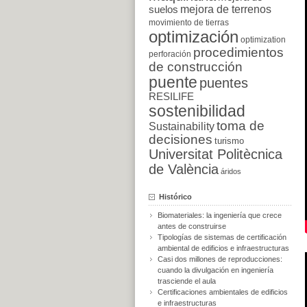
suelos
mejora de terrenos
movimiento de tierras
optimización
optimization
procedimientos
perforación
de construcción
puente
puentes
RESILIFE
sostenibilidad
toma de
Sustainability
decisiones
turismo
Universitat Politècnica
de València
áridos
Histórico
Biomateriales: la ingeniería que crece
antes de construirse
Tipologías de sistemas de certificación
ambiental de edificios e infraestructuras
Casi dos millones de reproducciones:
cuando la divulgación en ingeniería
trasciende el aula
Certificaciones ambientales de edificios
e infraestructuras