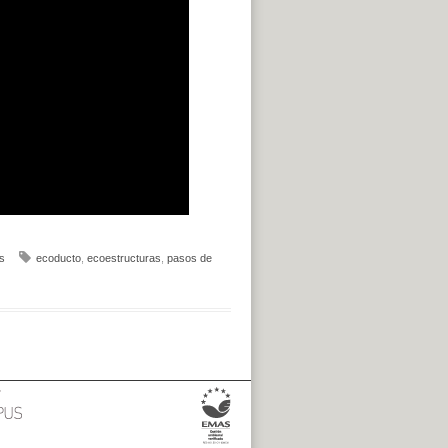
s
ecoducto
,
ecoestructuras
,
pasos de