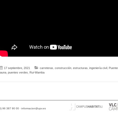
17 septiembre, 2021
carreteras
,
construcción
,
estructuras
,
ingeniería civil
,
Puente
fauna
,
puentes verdes
,
Rui-Wamba
34) 96 387 90 00 ·
informacion@upv.es