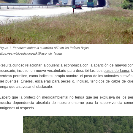
Figura 1. Ecoducto sobre la autopista A50 en los Países Bajos.
https://es.wikipedia.org/wiki/Paso_de_fauna
Resulta curioso relacionar la opulencia económica con la aparición de nuevos con
necesario, incluso, un nuevo vocabulario para describirlas. Los
pasos de fauna
, 
verdes» permiten, como indica su propio nombre, el paso de los animales a través 
ser puentes, túneles, escaleras para peces o, incluso, tendidos de cable de cu
tenga que atravesar el obstáculo.
Espero que la protección medioambiental no tenga que ser exclusiva de los pe
nuestra dependencia absoluta de nuestro entorno para la supervivencia como
imágenes al respecto.