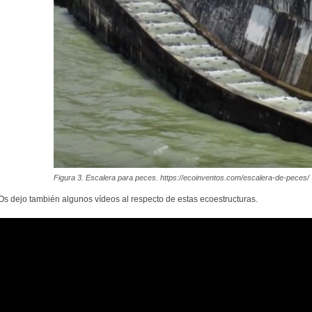
Figura 3. Escalera para peces. https://ecoinventos.com/escalera-de-peces/
Os dejo también algunos vídeos al respecto de estas ecoestructuras.