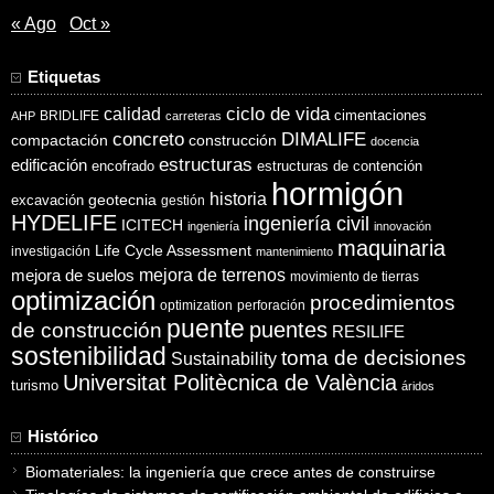
« Ago
Oct »
Etiquetas
ciclo de vida
calidad
cimentaciones
BRIDLIFE
AHP
carreteras
concreto
DIMALIFE
compactación
construcción
docencia
estructuras
edificación
encofrado
estructuras de contención
hormigón
historia
excavación
geotecnia
gestión
HYDELIFE
ingeniería civil
ICITECH
ingeniería
innovación
maquinaria
Life Cycle Assessment
investigación
mantenimiento
mejora de suelos
mejora de terrenos
movimiento de tierras
optimización
procedimientos
optimization
perforación
puente
puentes
de construcción
RESILIFE
sostenibilidad
toma de decisiones
Sustainability
Universitat Politècnica de València
turismo
áridos
Histórico
Biomateriales: la ingeniería que crece antes de construirse