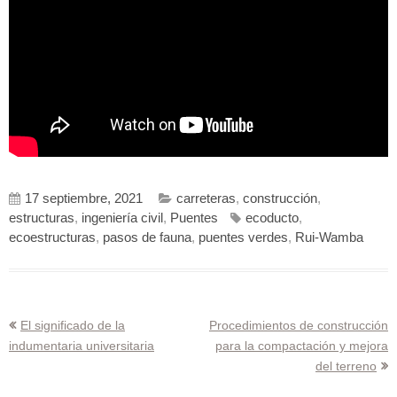
17 septiembre, 2021
carreteras
,
construcción
,
estructuras
,
ingeniería civil
,
Puentes
ecoducto
,
ecoestructuras
,
pasos de fauna
,
puentes verdes
,
Rui-Wamba
Navegación
El significado de la
Procedimientos de construcción
indumentaria universitaria
para la compactación y mejora
de
del terreno
entradas