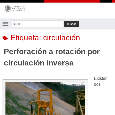
Saltar
al
contenido
Buscar:
Etiqueta:
circulación
Perforación a rotación por
circulación inversa
Existen
dos