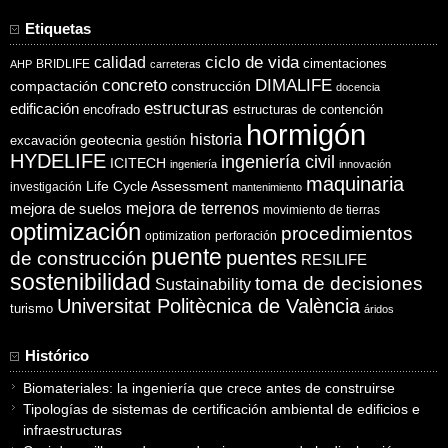
Etiquetas
ciclo de vida
calidad
cimentaciones
BRIDLIFE
AHP
carreteras
concreto
DIMALIFE
compactación
construcción
docencia
estructuras
edificación
encofrado
estructuras de contención
hormigón
historia
excavación
geotecnia
gestión
HYDELIFE
ingeniería civil
ICITECH
ingeniería
innovación
maquinaria
Life Cycle Assessment
investigación
mantenimiento
mejora de suelos
mejora de terrenos
movimiento de tierras
optimización
procedimientos
optimization
perforación
puente
puentes
de construcción
RESILIFE
sostenibilidad
toma de decisiones
Sustainability
Universitat Politècnica de València
turismo
áridos
Histórico
Biomateriales: la ingeniería que crece antes de construirse
Tipologías de sistemas de certificación ambiental de edificios e
infraestructuras