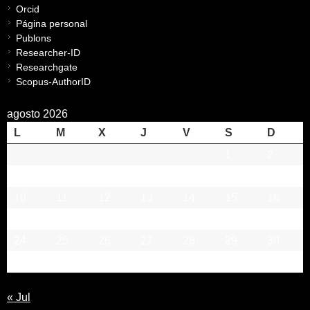
Orcid
Página personal
Publons
Researcher-ID
Researchgate
Scopus-AuthorID
agosto 2026
L
M
X
J
V
S
D
1
2
3
4
5
6
7
8
9
10
11
12
13
14
15
16
17
18
19
20
21
22
23
24
25
26
27
28
29
30
31
« Jul