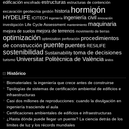
estructuras
edificación
encofrado
estructuras de contención
hormigón
historia
excavación
geotecnia
gestión
HYDELIFE
ingeniería civil
ICITECH
ingeniería
innovación
maquinaria
Life Cycle Assessment
investigación
mantenimiento
mejora de suelos
mejora de terrenos
movimiento de tierras
optimización
procedimientos
optimization
perforación
puente
puentes
de construcción
RESILIFE
sostenibilidad
toma de decisiones
Sustainability
Universitat Politècnica de València
turismo
áridos
Histórico
Biomateriales: la ingeniería que crece antes de construirse
Tipologías de sistemas de certificación ambiental de edificios e
infraestructuras
Casi dos millones de reproducciones: cuando la divulgación en
ingeniería trasciende el aula
Certificaciones ambientales de edificios e infraestructuras
¿Hasta dónde puede llegar un puente? La ciencia detrás de los
límites de luz y los récords mundiales