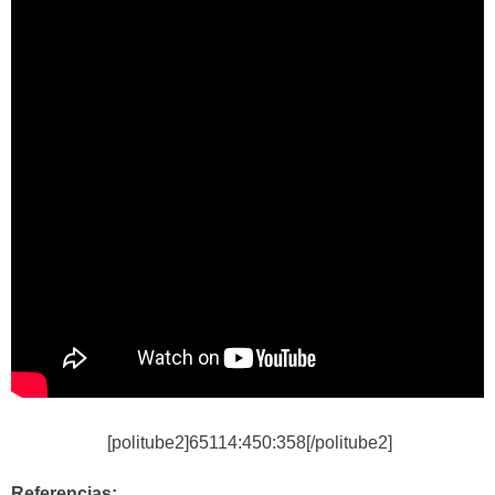
[politube2]65114:450:358[/politube2]
Referencias: