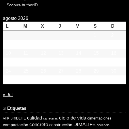
Scopus-AuthorID
agosto 2026
L
M
X
J
V
S
D
1
2
3
4
5
6
7
8
9
10
11
12
13
14
15
16
17
18
19
20
21
22
23
24
25
26
27
28
29
30
31
« Jul
Etiquetas
ciclo de vida
calidad
cimentaciones
BRIDLIFE
AHP
carreteras
concreto
DIMALIFE
compactación
construcción
docencia