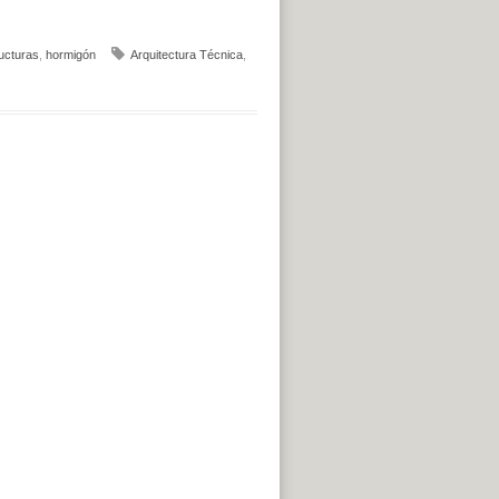
ucturas
,
hormigón
Arquitectura Técnica
,