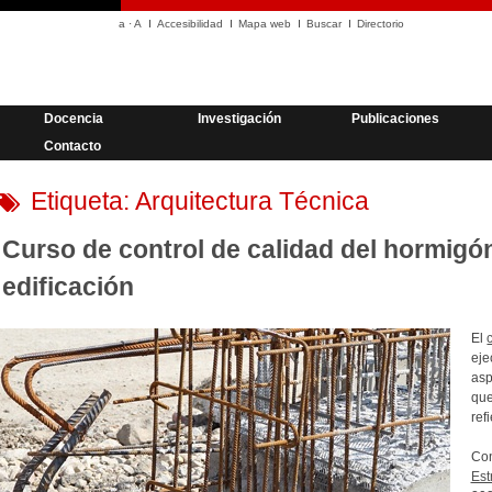
a
·
A
Accesibilidad
Mapa web
Buscar
Directorio
Docencia
Investigación
Publicaciones
Contacto
Etiqueta:
Arquitectura Técnica
Curso de control de calidad del hormigó
edificación
El
eje
asp
que
refi
Con
Est