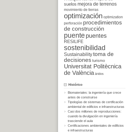
suelos
mejora de terrenos
movimiento de tierras
optimización
optimization
procedimientos
perforación
de construcción
puente
puentes
RESILIFE
sostenibilidad
toma de
Sustainability
decisiones
turismo
Universitat Politècnica
de València
áridos
Histórico
Biomateriales: la ingeniería que crece
antes de construirse
Tipologías de sistemas de certificación
ambiental de edificios e infraestructuras
Casi dos millones de reproducciones:
cuando la divulgación en ingeniería
trasciende el aula
Certificaciones ambientales de edificios
e infraestructuras