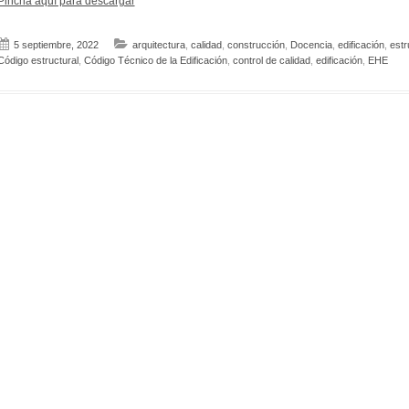
Pincha aquí para descargar
5 septiembre, 2022
arquitectura
,
calidad
,
construcción
,
Docencia
,
edificación
,
estr
Código estructural
,
Código Técnico de la Edificación
,
control de calidad
,
edificación
,
EHE