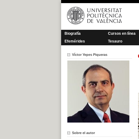
Saltar
al
contenido
Biografía
Cursos en línea
Efemérides
Tesauro
Víctor Yepes Piqueras
Sobre el autor