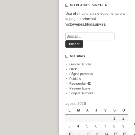
NO PLAGIES, VINCULA
Usa el vínculo a este documento o a
la pagina principal:
victoryepes.blogs.upv.es/
Buscar:
Mis sitios
Google Scholar
Orcid
Página personal
Publons
Researcher-ID
Researchgate
Scopus-AuthorID
agosto 2026
L
M
X
J
V
S
D
1
2
3
4
5
6
7
8
9
10
11
12
13
14
15
16