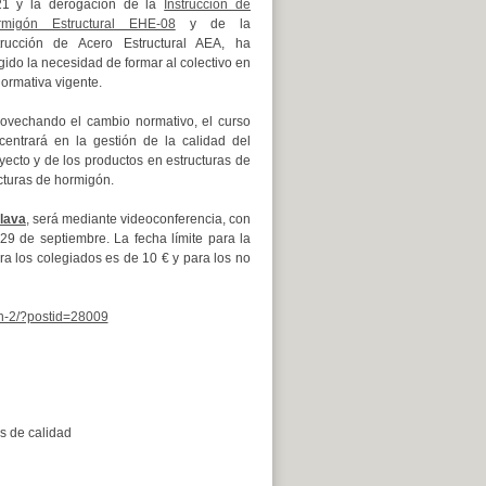
21 y la derogación de la
Instrucción de
rmigón Estructural EHE-08
y de la
trucción de Acero Estructural AEA, ha
gido la necesidad de formar al colectivo en
normativa vigente.
ovechando el cambio normativo, el curso
centrará en la gestión de la calidad del
yecto y de los productos en estructuras de
ucturas de hormigón.
Álava
, será mediante videoconferencia, con
 29 de septiembre. La fecha límite para la
ara los colegiados es de 10 € y para los no
on-2/?postid=28009
s de calidad