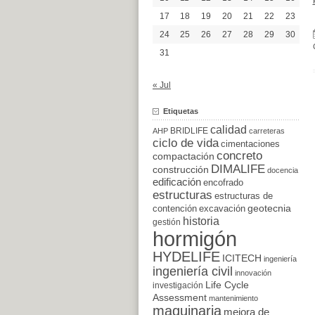
17
18
19
20
21
22
23
24
25
26
27
28
29
30
31
« Jul
Etiquetas
calidad
BRIDLIFE
AHP
carreteras
ciclo de vida
cimentaciones
concreto
compactación
DIMALIFE
construcción
docencia
edificación
encofrado
estructuras
estructuras de
excavación
geotecnia
contención
historia
gestión
hormigón
HYDELIFE
ICITECH
ingeniería
ingeniería civil
innovación
Life Cycle
investigación
Assessment
mantenimiento
maquinaria
mejora de