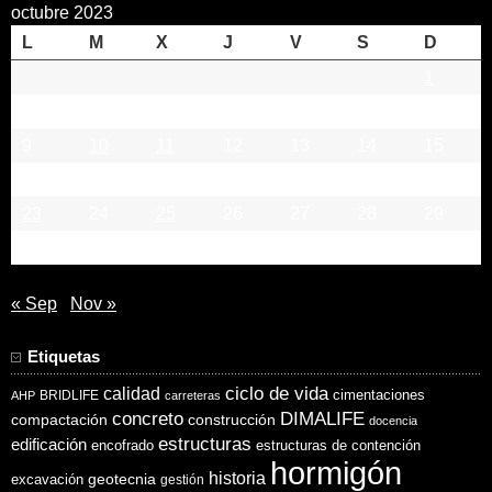
octubre 2023
L
M
X
J
V
S
D
1
2
3
4
5
6
7
8
9
10
11
12
13
14
15
16
17
18
19
20
21
22
23
24
25
26
27
28
29
30
31
« Sep
Nov »
Etiquetas
ciclo de vida
calidad
cimentaciones
BRIDLIFE
AHP
carreteras
concreto
DIMALIFE
compactación
construcción
docencia
estructuras
edificación
encofrado
estructuras de contención
hormigón
historia
excavación
geotecnia
gestión