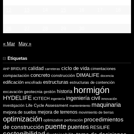
5
6
7
8
9
10
11
12
13
14
15
16
17
18
19
20
21
22
23
24
25
26
27
28
29
30
« Mar
May »
Etiquetas
ciclo de vida
calidad
cimentaciones
BRIDLIFE
AHP
carreteras
concreto
DIMALIFE
compactación
construcción
docencia
estructuras
edificación
encofrado
estructuras de contención
hormigón
historia
excavación
geotecnia
gestión
HYDELIFE
ingeniería civil
ICITECH
ingeniería
innovación
maquinaria
Life Cycle Assessment
investigación
mantenimiento
mejora de suelos
mejora de terrenos
movimiento de tierras
optimización
procedimientos
optimization
perforación
puente
puentes
de construcción
RESILIFE
sostenibilidad