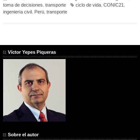
toma de decisiones
,
transporte
ciclo de vida
,
CONIC21
,
ingeniería civil
,
Perú
,
transporte
Víctor Yepes Piqueras
Sobre el autor