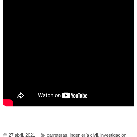
27 abril, 2021
carreteras
,
ingeniería civil
,
investigación
,