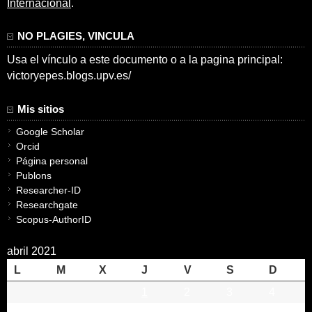
Internacional
.
NO PLAGIES, VINCULA
Usa el vínculo a este documento o a la pagina principal:
victoryepes.blogs.upv.es/
Mis sitios
Google Scholar
Orcid
Página personal
Publons
Researcher-ID
Researchgate
Scopus-AuthorID
abril 2021
L
M
X
J
V
S
D
1
2
3
4