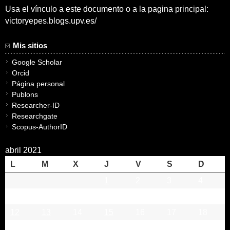
Usa el vínculo a este documento o a la pagina principal:
victoryepes.blogs.upv.es/
Mis sitios
Google Scholar
Orcid
Página personal
Publons
Researcher-ID
Researchgate
Scopus-AuthorID
abril 2021
L
M
X
J
V
S
D
1
2
3
4
5
6
7
8
9
10
11
12
13
14
15
16
17
18
19
20
21
22
23
24
25