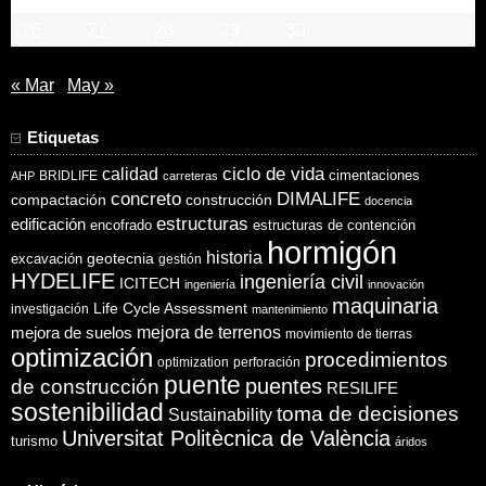
26
27
28
29
30
« Mar
May »
Etiquetas
ciclo de vida
calidad
cimentaciones
BRIDLIFE
AHP
carreteras
concreto
DIMALIFE
compactación
construcción
docencia
estructuras
edificación
encofrado
estructuras de contención
hormigón
historia
excavación
geotecnia
gestión
HYDELIFE
ingeniería civil
ICITECH
ingeniería
innovación
maquinaria
Life Cycle Assessment
investigación
mantenimiento
mejora de suelos
mejora de terrenos
movimiento de tierras
optimización
procedimientos
optimization
perforación
puente
puentes
de construcción
RESILIFE
sostenibilidad
toma de decisiones
Sustainability
Universitat Politècnica de València
turismo
áridos