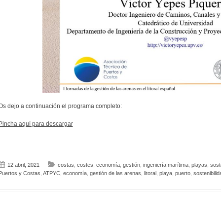
Os dejo a continuación el programa completo:
Pincha aquí para descargar
12 abril, 2021
costas
,
costes
,
economía
,
gestión
,
ingeniería marítima
,
playas
,
sost
Puertos y Costas
,
ATPYC
,
economía
,
gestión de las arenas
,
litoral
,
playa
,
puerto
,
sostenibilid