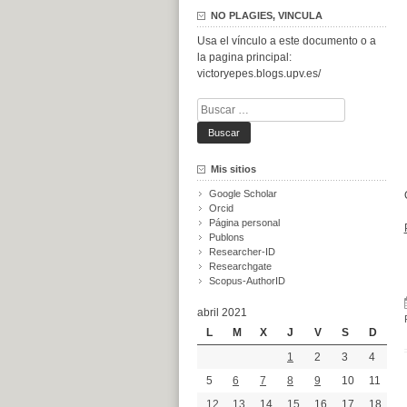
NO PLAGIES, VINCULA
Usa el vínculo a este documento o a
la pagina principal:
victoryepes.blogs.upv.es/
Buscar:
Mis sitios
Google Scholar
Orcid
Página personal
Publons
Researcher-ID
Researchgate
Scopus-AuthorID
abril 2021
L
M
X
J
V
S
D
1
2
3
4
5
6
7
8
9
10
11
12
13
14
15
16
17
18