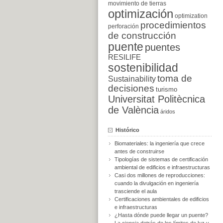
movimiento de tierras
optimización
optimization
procedimientos
perforación
de construcción
puente
puentes
RESILIFE
sostenibilidad
toma de
Sustainability
decisiones
turismo
Universitat Politècnica
de València
áridos
Histórico
Biomateriales: la ingeniería que crece
antes de construirse
Tipologías de sistemas de certificación
ambiental de edificios e infraestructuras
Casi dos millones de reproducciones:
cuando la divulgación en ingeniería
trasciende el aula
Certificaciones ambientales de edificios
e infraestructuras
¿Hasta dónde puede llegar un puente?
La ciencia detrás de los límites de luz y