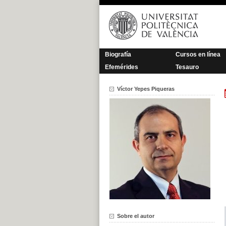
Saltar
al
contenido
Biografía
Cursos en línea
Efemérides
Tesauro
Víctor Yepes Piqueras
Sobre el autor