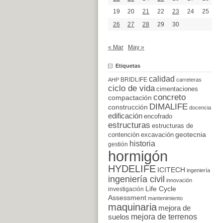
19
20
21
22
23
24
25
26
27
28
29
30
« Mar
May »
Etiquetas
calidad
BRIDLIFE
AHP
carreteras
ciclo de vida
cimentaciones
concreto
compactación
DIMALIFE
construcción
docencia
edificación
encofrado
estructuras
estructuras de
excavación
geotecnia
contención
historia
gestión
hormigón
HYDELIFE
ICITECH
ingeniería
ingeniería civil
innovación
Life Cycle
investigación
Assessment
mantenimiento
maquinaria
mejora de
suelos
mejora de terrenos