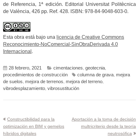
de Referencia, 1ª edición. Editorial Universitat Politècnica
de València, 426 pp. Ref. 428. ISBN: 978-84-9048-603-0.
Esta obra está bajo una
licencia de Creative Commons
Reconocimiento-NoComercial-SinObraDerivada 4.0
Internacional
.
28 febrero, 2021
cimentaciones
,
geotecnia
,
procedimientos de construcción
columna de grava
,
mejora
de suelos
,
mejora de terrenos
,
mejora del terreno
,
vibrodesplazamiento
,
vibrosustitución
Navegación
Constructibilidad para la
Aportación a la toma de decisión
optimización en BIM y gemelos
multricriterio desde la teoría
de
híbridos digitales
neutrosófica
entradas