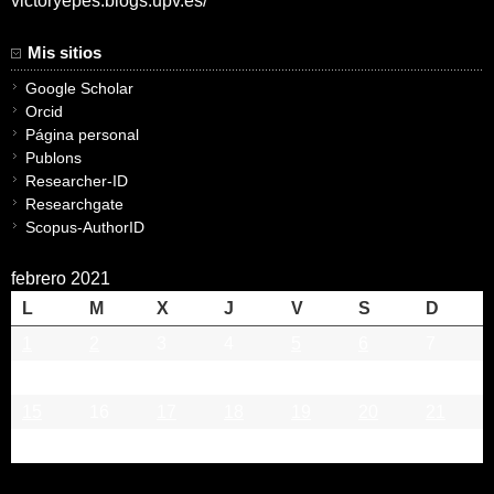
victoryepes.blogs.upv.es/
Mis sitios
Google Scholar
Orcid
Página personal
Publons
Researcher-ID
Researchgate
Scopus-AuthorID
febrero 2021
L
M
X
J
V
S
D
1
2
3
4
5
6
7
8
9
10
11
12
13
14
15
16
17
18
19
20
21
22
23
24
25
26
27
28