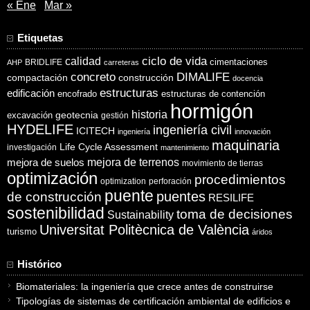
« Ene
Mar »
Etiquetas
ciclo de vida
calidad
cimentaciones
BRIDLIFE
AHP
carreteras
concreto
DIMALIFE
compactación
construcción
docencia
estructuras
edificación
encofrado
estructuras de contención
hormigón
historia
excavación
geotecnia
gestión
HYDELIFE
ingeniería civil
ICITECH
ingeniería
innovación
maquinaria
Life Cycle Assessment
investigación
mantenimiento
mejora de suelos
mejora de terrenos
movimiento de tierras
optimización
procedimientos
optimization
perforación
puente
puentes
de construcción
RESILIFE
sostenibilidad
toma de decisiones
Sustainability
Universitat Politècnica de València
turismo
áridos
Histórico
Biomateriales: la ingeniería que crece antes de construirse
Tipologías de sistemas de certificación ambiental de edificios e