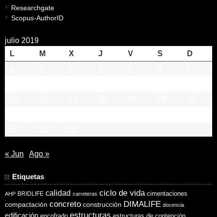
Researchgate
Scopus-AuthorID
julio 2019
L
M
X
J
V
S
D
1
2
3
4
5
6
7
8
9
10
11
12
13
14
15
16
17
18
19
20
21
22
23
24
25
26
27
28
29
30
31
« Jun
Ago »
Etiquetas
ciclo de vida
calidad
cimentaciones
BRIDLIFE
AHP
carreteras
concreto
DIMALIFE
compactación
construcción
docencia
estructuras
edificación
encofrado
estructuras de contención