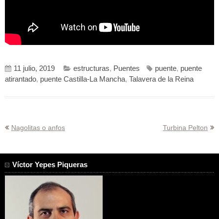
11 julio, 2019
estructuras
,
Puentes
puente
,
puente
atirantado
,
puente Castilla-La Mancha
,
Talavera de la Reina
Navegación
Nagolitas o anfos
Turbina Pelton
de
entradas
Víctor Yepes Piqueras