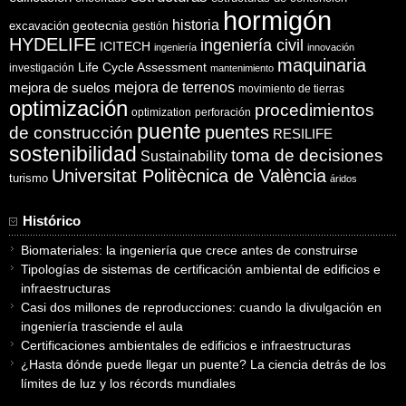
hormigón
historia
excavación
geotecnia
gestión
HYDELIFE
ingeniería civil
ICITECH
ingeniería
innovación
maquinaria
Life Cycle Assessment
investigación
mantenimiento
mejora de suelos
mejora de terrenos
movimiento de tierras
optimización
procedimientos
optimization
perforación
puente
puentes
de construcción
RESILIFE
sostenibilidad
toma de decisiones
Sustainability
Universitat Politècnica de València
turismo
áridos
Histórico
Biomateriales: la ingeniería que crece antes de construirse
Tipologías de sistemas de certificación ambiental de edificios e
infraestructuras
Casi dos millones de reproducciones: cuando la divulgación en
ingeniería trasciende el aula
Certificaciones ambientales de edificios e infraestructuras
¿Hasta dónde puede llegar un puente? La ciencia detrás de los
límites de luz y los récords mundiales