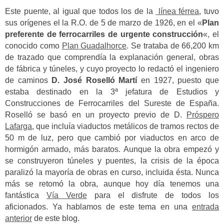
Este puente, al igual que todos los de la
línea férrea
, tuvo
sus orígenes el la R.O. de 5 de marzo de 1926, en el «
Plan
preferente de ferrocarriles de urgente construcción
«, el
conocido como
Plan Guadalhorce
. Se trataba de 66,200 km
de trazado que comprendía la explanación general, obras
de fábrica y túneles, y cuyo proyecto lo redactó el ingeniero
de caminos
D. José Roselló Martí
en 1927, puesto que
estaba destinado en la 3ª jefatura de Estudios y
Construcciones de Ferrocarriles del Sureste de España.
Roselló se basó en un proyecto previo de D.
Próspero
Lafarga
, que incluía viaductos metálicos de tramos rectos de
50 m de luz, pero que cambió por viaductos en arco de
hormigón armado, más baratos. Aunque la obra empezó y
se construyeron túneles y puentes, la crisis de la época
paralizó la mayoría de obras en curso, incluida ésta. Nunca
más se retomó la obra, aunque hoy día tenemos una
fantástica
Vía Verde
para el disfrute de todos los
aficionados. Ya hablamos de este tema en una
entrada
anterior
de este blog.