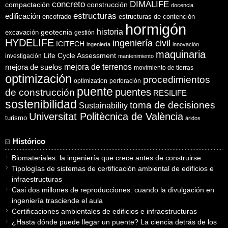
concreto
DIMALIFE
compactación
construcción
docencia
estructuras
edificación
encofrado
estructuras de contención
hormigón
historia
excavación
geotecnia
gestión
HYDELIFE
ingeniería civil
ICITECH
ingeniería
innovación
maquinaria
Life Cycle Assessment
investigación
mantenimiento
mejora de suelos
mejora de terrenos
movimiento de tierras
optimización
procedimientos
optimization
perforación
puente
puentes
de construcción
RESILIFE
sostenibilidad
toma de decisiones
Sustainability
Universitat Politècnica de València
turismo
áridos
Histórico
Biomateriales: la ingeniería que crece antes de construirse
Tipologías de sistemas de certificación ambiental de edificios e
infraestructuras
Casi dos millones de reproducciones: cuando la divulgación en
ingeniería trasciende el aula
Certificaciones ambientales de edificios e infraestructuras
¿Hasta dónde puede llegar un puente? La ciencia detrás de los