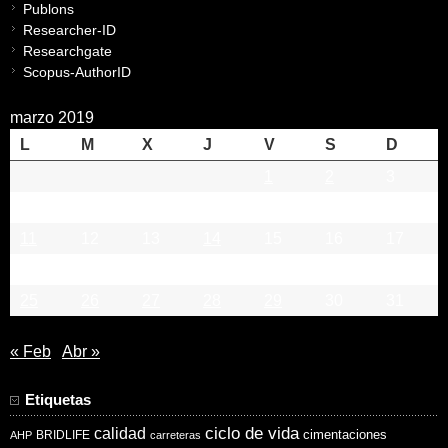
Publons
Researcher-ID
Researchgate
Scopus-AuthorID
marzo 2019
L
M
X
J
V
S
D
1
2
3
4
5
6
7
8
9
10
11
12
13
14
15
16
17
18
19
20
21
22
23
24
25
26
27
28
29
30
31
« Feb
Abr »
Etiquetas
ciclo de vida
calidad
cimentaciones
BRIDLIFE
AHP
carreteras