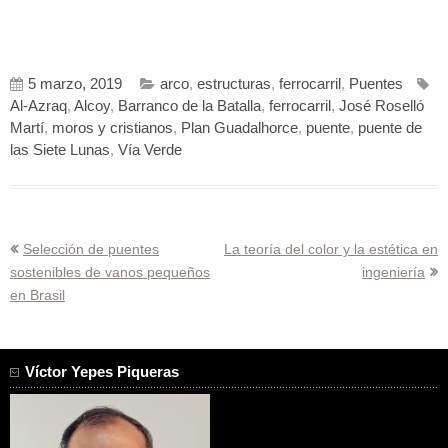
5 marzo, 2019
arco
,
estructuras
,
ferrocarril
,
Puentes
Al-Azraq
,
Alcoy
,
Barranco de la Batalla
,
ferrocarril
,
José Roselló
Martí
,
moros y cristianos
,
Plan Guadalhorce
,
puente
,
puente de
las Siete Lunas
,
Vía Verde
Navegación
Selección de puentes
La teoría del color y la estética en
sostenibles de vanos pequeños
ingeniería
de
en Brasil
entradas
Víctor Yepes Piqueras