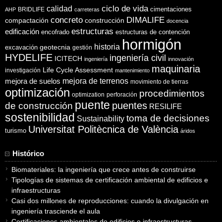
ciclo de vida
calidad
cimentaciones
BRIDLIFE
AHP
carreteras
concreto
DIMALIFE
compactación
construcción
docencia
estructuras
edificación
encofrado
estructuras de contención
hormigón
historia
excavación
geotecnia
gestión
HYDELIFE
ingeniería civil
ICITECH
ingeniería
innovación
maquinaria
Life Cycle Assessment
investigación
mantenimiento
mejora de suelos
mejora de terrenos
movimiento de tierras
optimización
procedimientos
optimization
perforación
puente
puentes
de construcción
RESILIFE
sostenibilidad
toma de decisiones
Sustainability
Universitat Politècnica de València
turismo
áridos
Histórico
Biomateriales: la ingeniería que crece antes de construirse
Tipologías de sistemas de certificación ambiental de edificios e
infraestructuras
Casi dos millones de reproducciones: cuando la divulgación en
ingeniería trasciende el aula
Certificaciones ambientales de edificios e infraestructuras