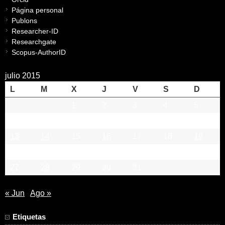
Página personal
Publons
Researcher-ID
Researchgate
Scopus-AuthorID
julio 2015
L
M
X
J
V
S
D
1
2
3
4
5
6
7
8
9
10
11
12
13
14
15
16
17
18
19
20
21
22
23
24
25
26
27
28
29
30
31
« Jun
Ago »
Etiquetas