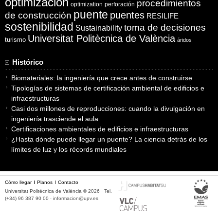
optimización
procedimientos
optimization
perforación
puente
puentes
de construcción
RESILIFE
sostenibilidad
toma de decisiones
Sustainability
Universitat Politècnica de València
turismo
áridos
Histórico
Biomateriales: la ingeniería que crece antes de construirse
Tipologías de sistemas de certificación ambiental de edificios e
infraestructuras
Casi dos millones de reproducciones: cuando la divulgación en
ingeniería trasciende el aula
Certificaciones ambientales de edificios e infraestructuras
¿Hasta dónde puede llegar un puente? La ciencia detrás de los
límites de luz y los récords mundiales
Cómo llegar
Planos
Contacto
Universitat Politècnica de València © 2026 · Tel.
(+34) 96 387 90 00 ·
informacion@upv.es