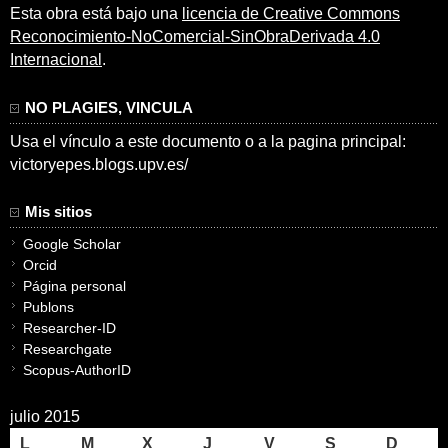
Esta obra está bajo una
licencia de Creative Commons
Reconocimiento-NoComercial-SinObraDerivada 4.0
Internacional
.
NO PLAGIES, VINCULA
Usa el vínculo a este documento o a la pagina principal:
victoryepes.blogs.upv.es/
Mis sitios
Google Scholar
Orcid
Página personal
Publons
Researcher-ID
Researchgate
Scopus-AuthorID
julio 2015
L
M
X
J
V
S
D