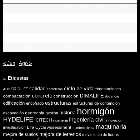
1
2
3
4
5
6
7
8
9
10
11
12
13
14
15
16
17
18
19
20
21
22
23
24
25
26
27
28
29
30
31
« Jun
Ago »
Etiquetas
ciclo de vida
calidad
cimentaciones
BRIDLIFE
AHP
carreteras
concreto
DIMALIFE
compactación
construcción
docencia
estructuras
edificación
encofrado
estructuras de contención
hormigón
historia
excavación
geotecnia
gestión
HYDELIFE
ingeniería civil
ICITECH
ingeniería
innovación
maquinaria
Life Cycle Assessment
investigación
mantenimiento
mejora de suelos
mejora de terrenos
movimiento de tierras