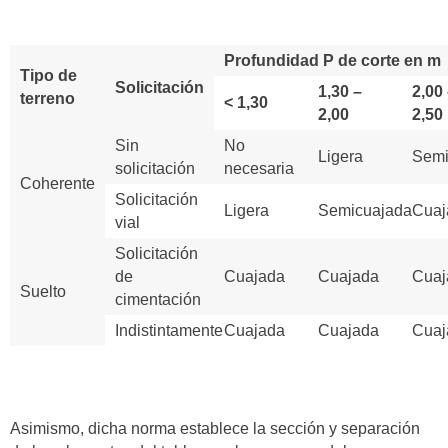
Profundidad P de corte en m
Tipo de
Solicitación
1,30 –
2,00
terreno
< 1,30
2,00
2,50
Sin
No
Ligera
Semi
solicitación
necesaria
Coherente
Solicitación
Ligera
Semicuajada
Cuaj
vial
Solicitación
de
Cuajada
Cuajada
Cuaj
Suelto
cimentación
Indistintamente
Cuajada
Cuajada
Cuaj
Asimismo, dicha norma establece la sección y separación