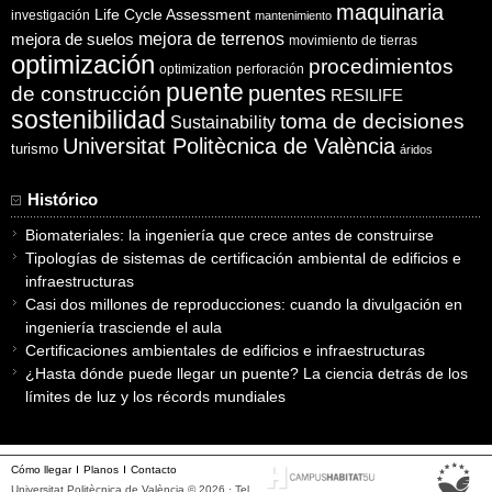
maquinaria
Life Cycle Assessment
investigación
mantenimiento
mejora de suelos
mejora de terrenos
movimiento de tierras
optimización
procedimientos
optimization
perforación
puente
puentes
de construcción
RESILIFE
sostenibilidad
toma de decisiones
Sustainability
Universitat Politècnica de València
turismo
áridos
Histórico
Biomateriales: la ingeniería que crece antes de construirse
Tipologías de sistemas de certificación ambiental de edificios e
infraestructuras
Casi dos millones de reproducciones: cuando la divulgación en
ingeniería trasciende el aula
Certificaciones ambientales de edificios e infraestructuras
¿Hasta dónde puede llegar un puente? La ciencia detrás de los
límites de luz y los récords mundiales
Cómo llegar
Planos
Contacto
Universitat Politècnica de València © 2026 · Tel.