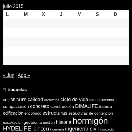
julio 2015
L
M
X
J
V
S
D
1
2
3
4
5
6
7
8
9
10
11
12
13
14
15
16
17
18
19
20
21
22
23
24
25
26
27
28
29
30
31
« Jun
Ago »
Etiquetas
ciclo de vida
calidad
cimentaciones
BRIDLIFE
AHP
carreteras
concreto
DIMALIFE
compactación
construcción
docencia
estructuras
edificación
encofrado
estructuras de contención
hormigón
historia
excavación
geotecnia
gestión
HYDELIFE
ingeniería civil
ICITECH
ingeniería
innovación