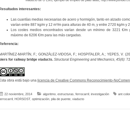
Resultados interesantes:
Las cuantías medias necesarias de acero y hormigón, tanto en alzado como 
varían entre 887 kg/m y 12 m³/m para alturas de 40 m, y entre 2720 kg/m y 
Los costes medios encontrados varían desde un mínimo de 3221 €/m 
máximo de 6206 €/m para las más cargadas.
Referencia:
MARTÍNEZ-MARTÍN, F.; GONZÁLEZ-VIDOSA, F.; HOSPITALER, A.; YEPES, V. (2
piers for railway bridge viaducts.
Structural Engineering and Mechanics
,
45(6)
: 7
Esta obra está bajo una
licencia de Creative Commons Reconocimiento-NoComerci
22 noviembre, 2014
algoritmo
,
estructuras
,
ferrocarril
,
investigación
ant colo
ferrocarril
,
HORSOST
,
optimización
,
pila de puente
,
viaducto