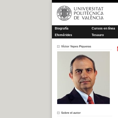
Saltar
al
contenido
Biografía
Cursos en línea
Efemérides
Tesauro
Víctor Yepes Piqueras
Sobre el autor