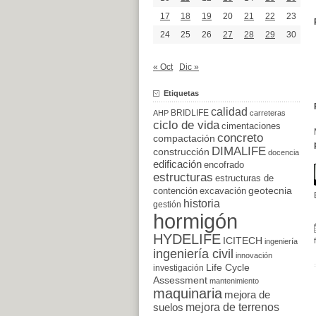
17
18
19
20
21
22
23
24
25
26
27
28
29
30
« Oct
Dic »
Etiquetas
calidad
BRIDLIFE
AHP
carreteras
ciclo de vida
cimentaciones
concreto
compactación
DIMALIFE
construcción
docencia
edificación
encofrado
estructuras
estructuras de
excavación
geotecnia
contención
historia
gestión
hormigón
HYDELIFE
ICITECH
ingeniería
ingeniería civil
innovación
Life Cycle
investigación
Assessment
mantenimiento
maquinaria
mejora de
suelos
mejora de terrenos