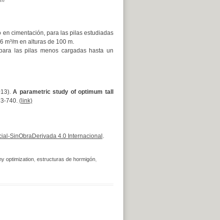
en cimentación, para las pilas estudiadas
26 m³/m en alturas de 100 m.
para las pilas menos cargadas hasta un
013).
A parametric study of optimum tall
23-740.
(link)
al-SinObraDerivada 4.0 Internacional
.
ny optimization
,
estructuras de hormigón
,