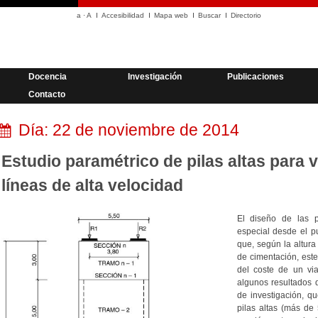
a
·
A
Accesibilidad
Mapa web
Buscar
Directorio
Docencia
Investigación
Publicaciones
Contacto
Día:
22 de noviembre de 2014
Estudio paramétrico de pilas altas para 
líneas de alta velocidad
El diseño de las p
especial desde el p
que, según la altura
de cimentación, este
del coste de un via
algunos resultados 
de investigación, q
pilas altas (más d