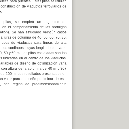
hueca para puentes. Estas pilas se utilizan
construcción de viaductos ferroviarios de
.
as pilas, se empleó un algoritmo de
o en el comportamiento de las hormigas
ation
).
Se han estudiado veintiún casos
e alturas de columna de 40, 50, 60, 70, 80,
 tipos de viaductos para líneas de alta
ramos continuos, cuyas longitudes de vano
40, 50 y 60 m. Las pilas estudiadas son las
s ubicadas en el centro de los viaductos.
variables de diseño de optimización varía
s con altura de la columna de 40 m y 307
a de 100 m. Los resultados presentados en
an valor para el diseño preliminar de este
as, con reglas de predimensionamiento