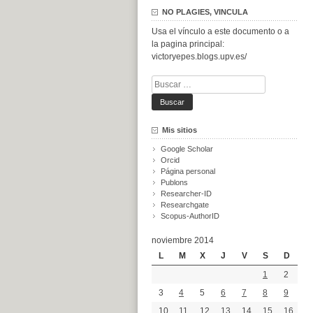
NO PLAGIES, VINCULA
Usa el vínculo a este documento o a
la pagina principal:
victoryepes.blogs.upv.es/
Buscar:
Mis sitios
Google Scholar
Orcid
Página personal
Publons
Researcher-ID
Researchgate
Scopus-AuthorID
noviembre 2014
L
M
X
J
V
S
D
1
2
3
4
5
6
7
8
9
10
11
12
13
14
15
16