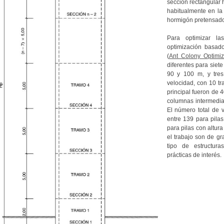
sección rectangular 
habitualmente en la 
hormigón pretensado
Para optimizar l
optimización basad
(
Ant Colony Optimiz
diferentes para siet
90 y 100 m, y tres
velocidad, con 10 t
principal fueron de 
columnas intermedia
El número total de 
entre 139 para pila
para pilas con altur
el trabajo son de gr
tipo de estructur
prácticas de interés.