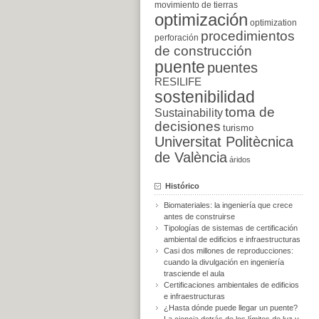
movimiento de tierras
optimización
optimization
procedimientos
perforación
de construcción
puente
puentes
RESILIFE
sostenibilidad
toma de
Sustainability
decisiones
turismo
Universitat Politècnica
de València
áridos
Histórico
Biomateriales: la ingeniería que crece
antes de construirse
Tipologías de sistemas de certificación
ambiental de edificios e infraestructuras
Casi dos millones de reproducciones:
cuando la divulgación en ingeniería
trasciende el aula
Certificaciones ambientales de edificios
e infraestructuras
¿Hasta dónde puede llegar un puente?
La ciencia detrás de los límites de luz y