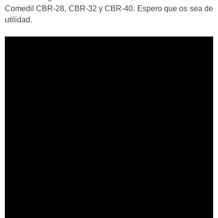
Comedil CBR-28, CBR-32 y CBR-40. Espero que os sea de
utilidad.