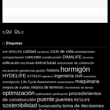
10
11
12
13
14
15
16
17
18
19
20
21
22
23
24
25
26
27
28
29
30
« Oct
Dic »
Etiquetas
ciclo de vida
calidad
cimentaciones
BRIDLIFE
AHP
carreteras
concreto
DIMALIFE
compactación
construcción
docencia
estructuras
edificación
encofrado
estructuras de contención
hormigón
historia
excavación
geotecnia
gestión
HYDELIFE
ingeniería civil
ICITECH
ingeniería
innovación
maquinaria
Life Cycle Assessment
investigación
mantenimiento
mejora de suelos
mejora de terrenos
movimiento de tierras
optimización
procedimientos
optimization
perforación
puente
puentes
de construcción
RESILIFE
sostenibilidad
toma de decisiones
Sustainability