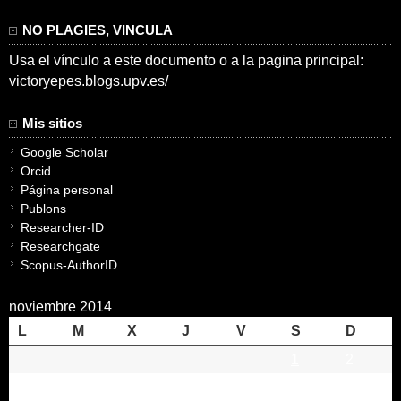
NO PLAGIES, VINCULA
Usa el vínculo a este documento o a la pagina principal:
victoryepes.blogs.upv.es/
Mis sitios
Google Scholar
Orcid
Página personal
Publons
Researcher-ID
Researchgate
Scopus-AuthorID
noviembre 2014
L
M
X
J
V
S
D
1
2
3
4
5
6
7
8
9