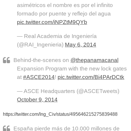
asimétricos el nombre es por el infinito
formado por puente y reflejo del agua
pic.twitter.com/iNPZtM9QYb
— Real Academia de Ingeniería
(@RAI_Ingenieria)
May 6, 2014
Behind-the-scenes on
@thepanamacanal
Expansion Program with the new lock gates
at
#ASCE2014
!
pic.twitter.com/Bi4PArDCtk
— ASCE Headquarters (@ASCETweets)
October 9, 2014
https://twitter.com/Ing_Civ/status/495646215275839488
España pierde más de 10.000 millones de