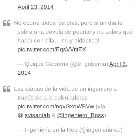
April 23, 2014
No ocurre todos los días, pero si un día te
sobra una dovela de puente y no sabes qué
hacer con ella….muy didáctico!
pic.twitter.com/EqsVVritEX
— Quique Goberna (@e_goberna)
April 6,
2014
Las etapas de la vida de un ingeniero a
través de sus calculadoras
pic.twitter.com/nqxGxoWBVw
(vía
@javisantab
&
@Ingeniero_Boss
)
— Ingeniería en la Red (@ingenieriared)