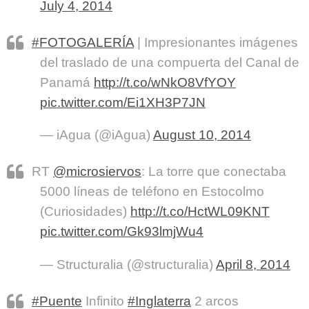
July 4, 2014
#FOTOGALERÍA
| Impresionantes imágenes
del traslado de una compuerta del Canal de
Panamá
http://t.co/wNkO8VfYOY
pic.twitter.com/Ei1XH3P7JN
— iAgua (@iAgua)
August 10, 2014
RT
@microsiervos
: La torre que conectaba
5000 líneas de teléfono en Estocolmo
(Curiosidades)
http://t.co/HctWL09KNT
pic.twitter.com/Gk93lmjWu4
— Structuralia (@structuralia)
April 8, 2014
#Puente
Infinito
#Inglaterra
2 arcos