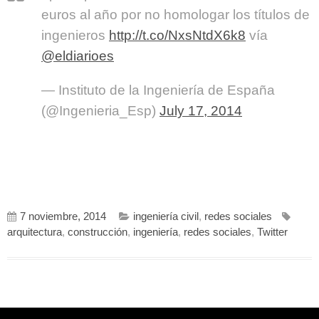
euros al año por no homologar los títulos de
ingenieros
http://t.co/NxsNtdX6k8
vía
@eldiarioes
— Instituto de la Ingeniería de España
(@Ingenieria_Esp)
July 17, 2014
7 noviembre, 2014
ingeniería civil
,
redes sociales
arquitectura
,
construcción
,
ingeniería
,
redes sociales
,
Twitter