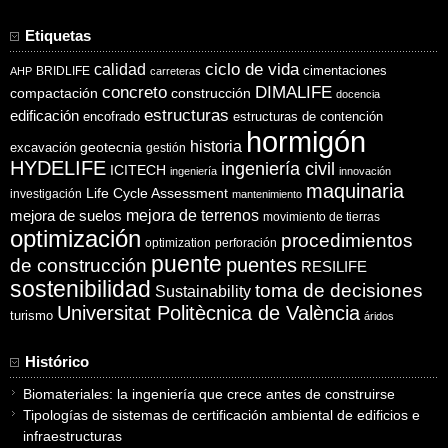
Etiquetas
ciclo de vida
calidad
cimentaciones
BRIDLIFE
AHP
carreteras
concreto
DIMALIFE
compactación
construcción
docencia
estructuras
edificación
encofrado
estructuras de contención
hormigón
historia
excavación
geotecnia
gestión
HYDELIFE
ingeniería civil
ICITECH
ingeniería
innovación
maquinaria
Life Cycle Assessment
investigación
mantenimiento
mejora de suelos
mejora de terrenos
movimiento de tierras
optimización
procedimientos
optimization
perforación
puente
puentes
de construcción
RESILIFE
sostenibilidad
toma de decisiones
Sustainability
Universitat Politècnica de València
turismo
áridos
Histórico
Biomateriales: la ingeniería que crece antes de construirse
Tipologías de sistemas de certificación ambiental de edificios e
infraestructuras