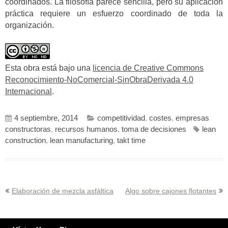
coordinados. La filosofía parece sencilla, pero su aplicación
práctica requiere un esfuerzo coordinado de toda la
organización.
Esta obra está bajo una
licencia de Creative Commons
Reconocimiento-NoComercial-SinObraDerivada 4.0
Internacional
.
4 septiembre, 2014
competitividad
,
costes
,
empresas
constructoras
,
recursos humanos
,
toma de decisiones
lean
construction
,
lean manufacturing
,
takt time
Navegación
Elaboración de mezcla asfáltica
Algo sobre cajones flotantes
de
entradas