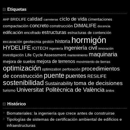
Etiquetas
ciclo de vida
calidad
cimentaciones
BRIDLIFE
AHP
carreteras
concreto
DIMALIFE
compactación
construcción
docencia
estructuras
edificación
encofrado
estructuras de contención
hormigón
historia
excavación
geotecnia
gestión
HYDELIFE
ingeniería civil
ICITECH
ingeniería
innovación
maquinaria
Life Cycle Assessment
investigación
mantenimiento
mejora de suelos
mejora de terrenos
movimiento de tierras
optimización
procedimientos
optimization
perforación
puente
puentes
de construcción
RESILIFE
sostenibilidad
toma de decisiones
Sustainability
Universitat Politècnica de València
turismo
áridos
Histórico
Biomateriales: la ingeniería que crece antes de construirse
Tipologías de sistemas de certificación ambiental de edificios e
infraestructuras