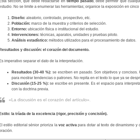
Esta sección, que debe redactarse en
tiempo pasado
, debe permitir que cualqu
estudio. No se limite a enumerar las herramientas; organice la exposición en cinco
Diseño:
aleatorio, controlado, prospectivo, etc.
Población:
marco de la muestra y criterios de selección.
Entorno:
ubicación física o institucional del estudio.
Intervenciones:
técnicas, aparatos, unidades y pruebas piloto.
Análisis estadístico:
métodos utilizados para el procesamiento de datos.
Resultados y discusión: el corazón del documento.
Es imperativo separar el dato de la interpretación.
Resultados (30-40 %):
se escriben en pasado. Son objetivos y concisos. Ut
para mostrar tendencias o patrones. No repita en el texto lo que ya se despr
Discusión (15-25 %):
se escribe en presente. Es el espacio para interpret
con la doctrina previa.
«La discusión es el corazón del artículo».
Estilo: la tríada de la excelencia (rigor, precisión y concisión).
El estilo editorial sénior prioriza la
voz activa
para dotar al texto de dinamismo y cl
oración.