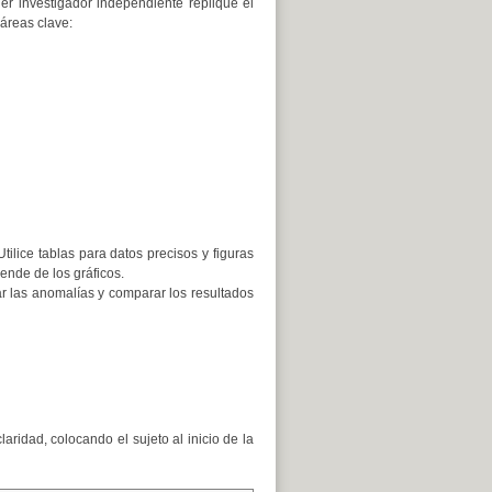
ier investigador independiente replique el
 áreas clave:
ilice tablas para datos precisos y figuras
ende de los gráficos.
ar las anomalías y comparar los resultados
aridad, colocando el sujeto al inicio de la