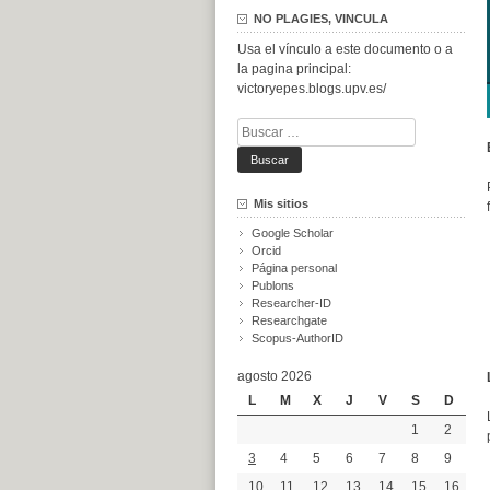
NO PLAGIES, VINCULA
Usa el vínculo a este documento o a
la pagina principal:
victoryepes.blogs.upv.es/
Buscar:
Mis sitios
Google Scholar
Orcid
Página personal
Publons
Researcher-ID
Researchgate
Scopus-AuthorID
agosto 2026
L
M
X
J
V
S
D
1
2
3
4
5
6
7
8
9
10
11
12
13
14
15
16