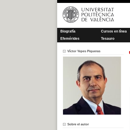
Saltar
al
contenido
Biografía
Cursos en línea
Efemérides
Tesauro
Víctor Yepes Piqueras
Sobre el autor