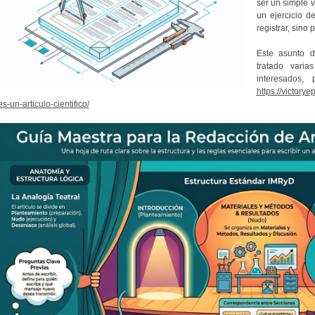
ser un simple 
un ejercicio d
registrar, sino
Este asunto de
tratado vari
interesados, 
https://victor
es-un-articulo-cientifico/