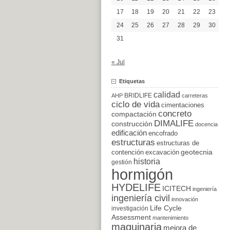
17
18
19
20
21
22
23
24
25
26
27
28
29
30
31
« Jul
Etiquetas
calidad
BRIDLIFE
AHP
carreteras
ciclo de vida
cimentaciones
concreto
compactación
DIMALIFE
construcción
docencia
edificación
encofrado
estructuras
estructuras de
excavación
geotecnia
contención
historia
gestión
hormigón
HYDELIFE
ICITECH
ingeniería
ingeniería civil
innovación
Life Cycle
investigación
Assessment
mantenimiento
maquinaria
mejora de