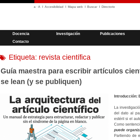
a
·
A
Accesibilidad
Mapa web
Buscar
Directorio
Docencia
Investigación
Publicaciones
Contacto
Etiqueta:
revista científica
Guía maestra para escribir artículos cien
se lean (y se publiquen)
Introducción: 
La investigació
del dato al pa
estéril si el a
Como sentenció
puede organiz
Partiendo de e