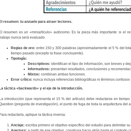
El resumen: tu anzuelo para atraer lectores.
El resumen es un «miniartículo» autónomo. Es la pieza más importante: si el re
trabajo nunca será evaluado.
Reglas de oro:
entre 150 y 300 palabras (aproximadamente el 5 % del total
tiempo pasado (excepto la frase concluyente).
Tipología:
Descriptivos:
identifican el tipo de información, son breves y de
Informativos:
presentan resultados, conclusiones y recomendac
Mixtos:
combinan ambas funciones.
Error crítico:
nunca incluya referencias bibliográficas ni términos confusos 
La táctica «backwards» y el eje de la introducción.
La introducción (que representa el 15 % del artículo) debe redactarse en tiempo
Question (pregunta de investigación), el punto de fuga de toda la arquitectura del ar
Para redactarla, aplique la táctica inversa:
Anclaje:
escriba primero el objetivo específico del estudio para delimitar su
Apertura:
a partir de ese objetivo, construya hacia atrás hasta el contexto ci