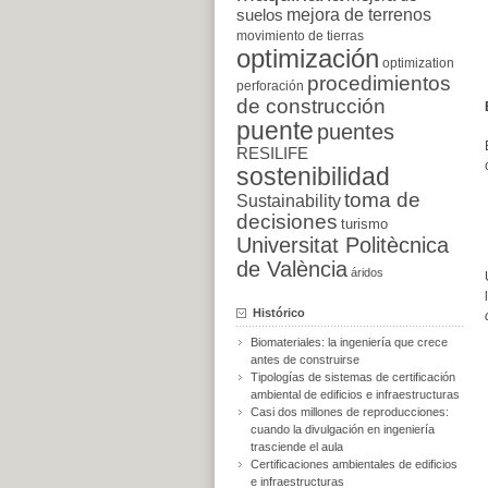
suelos
mejora de terrenos
movimiento de tierras
optimización
optimization
procedimientos
perforación
de construcción
puente
puentes
RESILIFE
sostenibilidad
toma de
Sustainability
decisiones
turismo
Universitat Politècnica
de València
áridos
Histórico
Biomateriales: la ingeniería que crece
antes de construirse
Tipologías de sistemas de certificación
ambiental de edificios e infraestructuras
Casi dos millones de reproducciones:
cuando la divulgación en ingeniería
trasciende el aula
Certificaciones ambientales de edificios
e infraestructuras