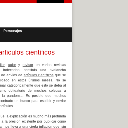
Personajes
rtículos científicos
itor
,
autor
y
revisor
en varias revistas
cas indexadas, constato una avalancha
e de envíos de
artículos científicos
que se
rdado en estos últimos meses. No se
rmar categóricamente que esto se deba al
iento obligatorio de muchos colegas a
 la pandemia. Es posible que muchos
ontrado un hueco para escribir y enviar
artículos.
ue la explicación es mucho más profunda
 a la presión existente por publicar como
al nos lleva a una cierta inflación que, sin