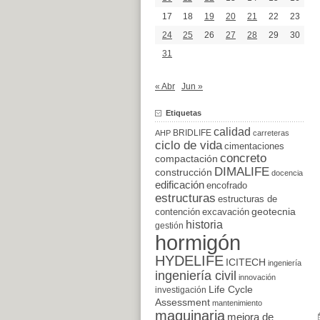
17
18
19
20
21
22
23
24
25
26
27
28
29
30
31
« Abr
Jun »
Etiquetas
calidad
BRIDLIFE
AHP
carreteras
ciclo de vida
cimentaciones
concreto
compactación
DIMALIFE
construcción
docencia
edificación
encofrado
estructuras
estructuras de
excavación
geotecnia
contención
historia
gestión
hormigón
HYDELIFE
ICITECH
ingeniería
ingeniería civil
innovación
Life Cycle
investigación
Assessment
mantenimiento
maquinaria
mejora de