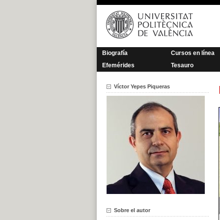
Saltar
al
contenido
Biografía
Cursos en línea
Efemérides
Tesauro
Víctor Yepes Piqueras
Sobre el autor