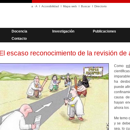
a
·
A
Accesibilidad
Mapa web
Buscar
Directorio
Docencia
Investigación
Publicaciones
Contacto
El escaso reconocimiento de la revisión de a
Como
ed
científi
imparabl
ha desbo
puede afi
confinam
causa de
hayan enc
ahora los 
Me temo q
y se debe
sea, lo cu