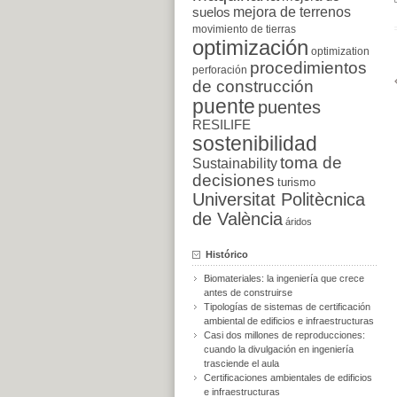
suelos
mejora de terrenos
movimiento de tierras
optimización
optimization
procedimientos
perforación
de construcción
puente
puentes
RESILIFE
sostenibilidad
toma de
Sustainability
decisiones
turismo
Universitat Politècnica
de València
áridos
Histórico
Biomateriales: la ingeniería que crece
antes de construirse
Tipologías de sistemas de certificación
ambiental de edificios e infraestructuras
Casi dos millones de reproducciones:
cuando la divulgación en ingeniería
trasciende el aula
Certificaciones ambientales de edificios
e infraestructuras