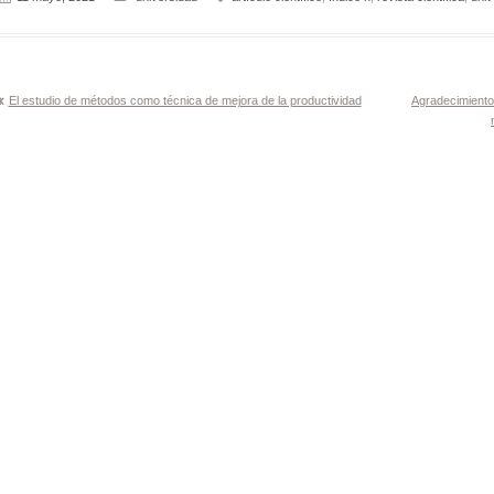
Navegación
El estudio de métodos como técnica de mejora de la productividad
Agradecimiento 
de
entradas