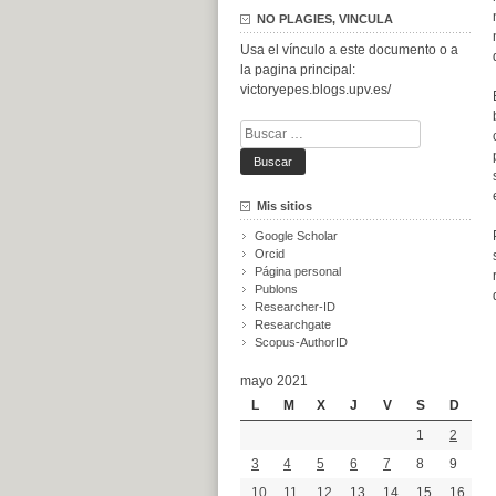
NO PLAGIES, VINCULA
Usa el vínculo a este documento o a
la pagina principal:
victoryepes.blogs.upv.es/
Buscar:
Mis sitios
Google Scholar
Orcid
Página personal
Publons
Researcher-ID
Researchgate
Scopus-AuthorID
mayo 2021
L
M
X
J
V
S
D
1
2
3
4
5
6
7
8
9
10
11
12
13
14
15
16