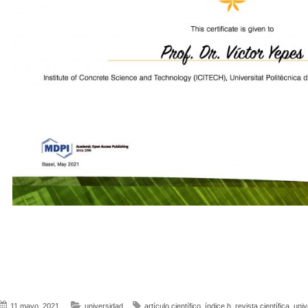
11 mayo, 2021
universidad
artículo científico
,
índice h
,
revista científica
,
univ