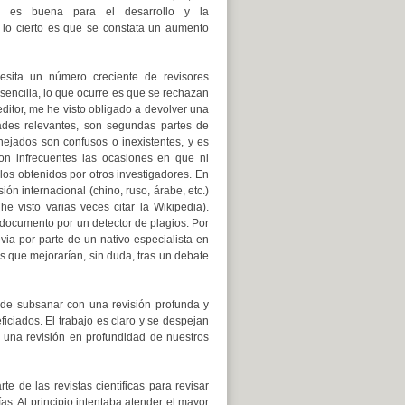
o es buena para el desarrollo y la
a, lo cierto es que se constata un aumento
esita un número creciente de revisores
 sencilla, lo que ocurre es que se rechazan
editor, me he visto obligado a devolver una
des relevantes, son segundas partes de
nejados son confusos o inexistentes, y es
son infrecuentes las ocasiones en que ni
 los obtenidos por otros investigadores. En
ón internacional (chino, ruso, árabe, etc.)
visto varias veces citar la Wikipedia).
documento por un detector de plagios. Por
via por parte de un nativo especialista en
ios que mejorarían, sin duda, tras un debate
puede subsanar con una revisión profunda y
iciados. El trabajo es claro y se despejan
 una revisión en profundidad de nuestros
e de las revistas científicas para revisar
as. Al principio intentaba atender el mayor