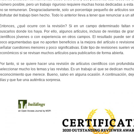
número posible, pero un trabajo riguroso requiere muchas horas dedicadas a esta 
no se remuneran. Desgraciadamente, solo un porcentaje pequeño de artículos so
disfrutar del trabajo bien hecho. Todo lo anterior lleva a tener que renunciar a un al
Entonces, ¿qué ocurre con la revisión? Si en un campo determinado faltan re
buscarlos donde los haya. Por ello, algunos artículos, incluso de revistas de gra
científicos jóvenes o con experiencia en otros campos. El resultado puede ser d
poco argumentadas que no aporten beneficios a la mejora del artículo o revisione
señalar cuestiones menores y poco significativas. Este tipo de revisiones suelen v
económicos si se revisan muchos artículos para publicarlos de forma abierta.
Por tanto, si se quiere hacer una revisión de artículos científicos con profundi
seleccionar mucho los temas y las revistas. Es un trabajo al que se dedican muchas
reconocimiento que merece. Bueno, salvo en alguna ocasión. A continuación, dej
días y que fue una auténtica sorpresa.