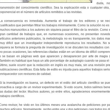
duda, n
transmisión del conocimiento científico. Sea la explicación esta o cualquier otr
exponencial en el número de artículos remitidos a las revistas.
La consecuencia es inmediata. Aumenta el trabajo de los editores y se nec
cualificados que permitan filtrar los trabajos mínimamente. Como la solución no es
muchos manuscritos a los autores sin siquiera pasar el filtro de la revisión. Como 
gran cantidad de trabajos que, en numerosas ocasiones, no presentan noveda
artículos anteriores publicados, la metodología no es transparente, los datos ma
muy difícil que un investigador independiente reproduzca los resultados. No 
siquiera se formula la pregunta de investigación ni se discuten los resultados con
no pocas ocasiones, las referencias citadas están en un idioma de difícil comprensi
o se basan en páginas web que aparecen y desaparecen por arte de magia (he 
También es habitual que haya un alto porcentaje de autoplagio cuando se pasa el 
último, suele ocurrir que la redacción en inglés es muy mala, sin una revisión pre
publicaciones científicas. Esta falta de estilo es injusta para aquellos trabajos ser
enriquecedor con revisores de calidad.
Si la investigación es buena, un defecto en el estilo del artículo científico se 
proactiva a cargo de un revisor experimentado. Si esto ocurre, todos salimos benef
las dudas del lector. Muchos autores, yo entre ellos, agradecemos enormemente
trabajos científicos.
Como revisor, he visto en los últimos meses una avalancha de peticiones por part
muchos artículos. Normalmente, recibo entre una y dos peticiones casi todos los dí