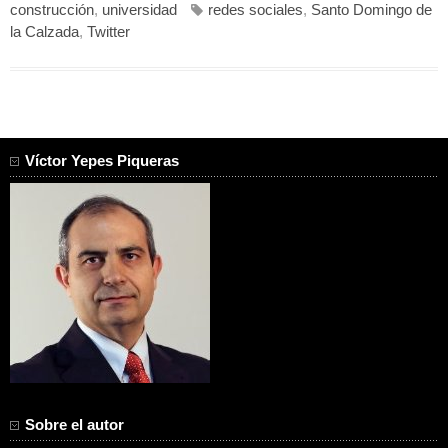
construcción
,
universidad
redes sociales
,
Santo Domingo de
la Calzada
,
Twitter
Víctor Yepes Piqueras
Sobre el autor