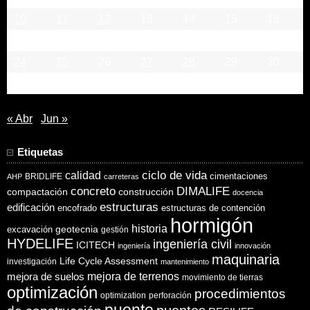
10
11
12
13
14
15
16
17
18
19
20
21
22
23
24
25
26
27
28
29
30
31
« Abr
Jun »
Etiquetas
ciclo de vida
calidad
cimentaciones
BRIDLIFE
AHP
carreteras
concreto
DIMALIFE
compactación
construcción
docencia
estructuras
edificación
encofrado
estructuras de contención
hormigón
historia
excavación
geotecnia
gestión
HYDELIFE
ingeniería civil
ICITECH
ingeniería
innovación
maquinaria
Life Cycle Assessment
investigación
mantenimiento
mejora de suelos
mejora de terrenos
movimiento de tierras
optimización
procedimientos
optimization
perforación
puente