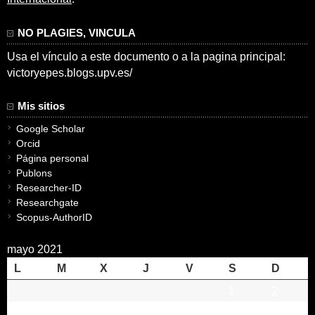
NO PLAGIES, VINCULA
Usa el vínculo a este documento o a la pagina principal:
victoryepes.blogs.upv.es/
Mis sitios
Google Scholar
Orcid
Página personal
Publons
Researcher-ID
Researchgate
Scopus-AuthorID
mayo 2021
L
M
X
J
V
S
D
1
2
3
4
5
6
7
8
9