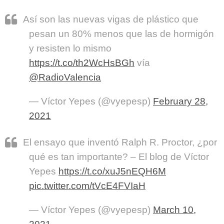
Así son las nuevas vigas de plástico que
pesan un 80% menos que las de hormigón
y resisten lo mismo
https://t.co/th2WcHsBGh
vía
@RadioValencia
— Víctor Yepes (@vyepesp)
February 28,
2021
El ensayo que inventó Ralph R. Proctor, ¿por
qué es tan importante? – El blog de Víctor
Yepes
https://t.co/xuJ5nEQH6M
pic.twitter.com/tVcE4FVIaH
— Víctor Yepes (@vyepesp)
March 10,