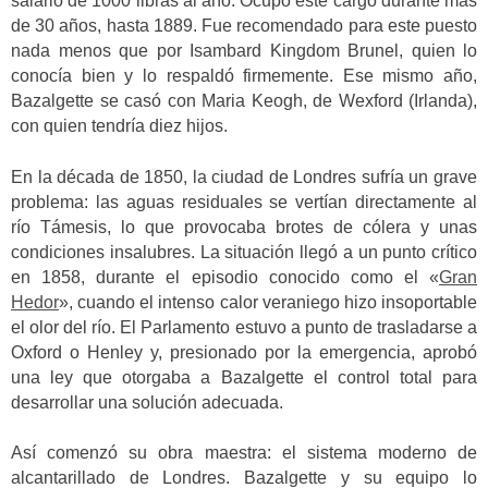
salario de 1000 libras al año. Ocupó este cargo durante más
de 30 años, hasta 1889. Fue recomendado para este puesto
nada menos que por Isambard Kingdom Brunel, quien lo
conocía bien y lo respaldó firmemente. Ese mismo año,
Bazalgette se casó con Maria Keogh, de Wexford (Irlanda),
con quien tendría diez hijos.
En la década de 1850, la ciudad de Londres sufría un grave
problema: las aguas residuales se vertían directamente al
río Támesis, lo que provocaba brotes de cólera y unas
condiciones insalubres. La situación llegó a un punto crítico
en 1858, durante el episodio conocido como el «
Gran
Hedor
», cuando el intenso calor veraniego hizo insoportable
el olor del río. El Parlamento estuvo a punto de trasladarse a
Oxford o Henley y, presionado por la emergencia, aprobó
una ley que otorgaba a Bazalgette el control total para
desarrollar una solución adecuada.
Así comenzó su obra maestra: el sistema moderno de
alcantarillado de Londres. Bazalgette y su equipo lo