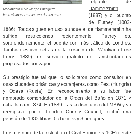
colgante de
Hammersmith
Monumento a Sir Joseph Bazalgette.
(1887) y el puente
https://londonhistorians.wordpress.com/
de Putney (1882-
1886). Todos siguen en uso, aunque el de Hammersmith ha
sufrido restricciones recientemente. Putney es,
sorprendentemente, el puente con más tráfico de Londres.
También estuvo detrás de la creación del
Woolwich Free
Ferry
(1889), un servicio gratuito de transbordadores
propulsados por vapor.
Su prestigio fue tal que lo solicitaron como consultor en
otras ciudades británicas y extranjeras, como Pest (Hungría)
y Odesa (Rusia). En reconocimiento a su labor, fue
nombrado comendador de la Orden del Baño en 1871 y
caballero en 1874. En 1889, tras la disolución del MBW y su
reemplazo por el London County Council, recibió una
pensión de 1333 libras, 6 chelines y 8 peniques.
Fue miembro de la
Institution of Civil Engineers
(ICE) desde