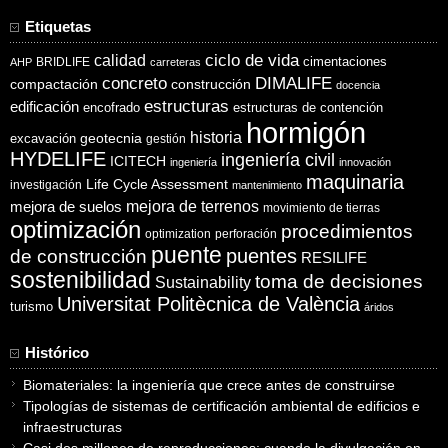
Etiquetas
ciclo de vida
calidad
cimentaciones
BRIDLIFE
AHP
carreteras
concreto
DIMALIFE
compactación
construcción
docencia
estructuras
edificación
encofrado
estructuras de contención
hormigón
historia
excavación
geotecnia
gestión
HYDELIFE
ingeniería civil
ICITECH
ingeniería
innovación
maquinaria
Life Cycle Assessment
investigación
mantenimiento
mejora de suelos
mejora de terrenos
movimiento de tierras
optimización
procedimientos
optimization
perforación
puente
puentes
de construcción
RESILIFE
sostenibilidad
toma de decisiones
Sustainability
Universitat Politècnica de València
turismo
áridos
Histórico
Biomateriales: la ingeniería que crece antes de construirse
Tipologías de sistemas de certificación ambiental de edificios e
infraestructuras