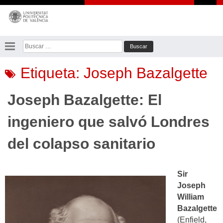
Saltar
al
contenido
Buscar:
Etiqueta:
Joseph Bazalgette
Joseph Bazalgette: El
ingeniero que salvó Londres
del colapso sanitario
Sir
Joseph
William
Bazalgette
(Enfield,