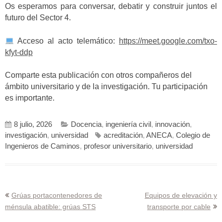
Os esperamos para conversar, debatir y construir juntos el
futuro del Sector 4.
Acceso al acto telemático:
https://meet.google.com/txo-
kfyt-ddp
Comparte esta publicación con otros compañeros del
ámbito universitario y de la investigación. Tu participación
es importante.
8 julio, 2026
Docencia
,
ingeniería civil
,
innovación
,
investigación
,
universidad
acreditación
,
ANECA
,
Colegio de
Ingenieros de Caminos
,
profesor universitario
,
universidad
Navegación
Grúas portacontenedores de
Equipos de elevación y
ménsula abatible: grúas STS
transporte por cable
de