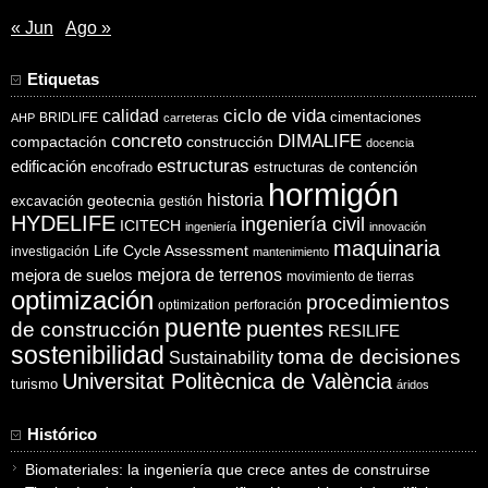
« Jun
Ago »
Etiquetas
ciclo de vida
calidad
cimentaciones
BRIDLIFE
AHP
carreteras
concreto
DIMALIFE
compactación
construcción
docencia
estructuras
edificación
encofrado
estructuras de contención
hormigón
historia
excavación
geotecnia
gestión
HYDELIFE
ingeniería civil
ICITECH
ingeniería
innovación
maquinaria
Life Cycle Assessment
investigación
mantenimiento
mejora de suelos
mejora de terrenos
movimiento de tierras
optimización
procedimientos
optimization
perforación
puente
puentes
de construcción
RESILIFE
sostenibilidad
toma de decisiones
Sustainability
Universitat Politècnica de València
turismo
áridos
Histórico
Biomateriales: la ingeniería que crece antes de construirse