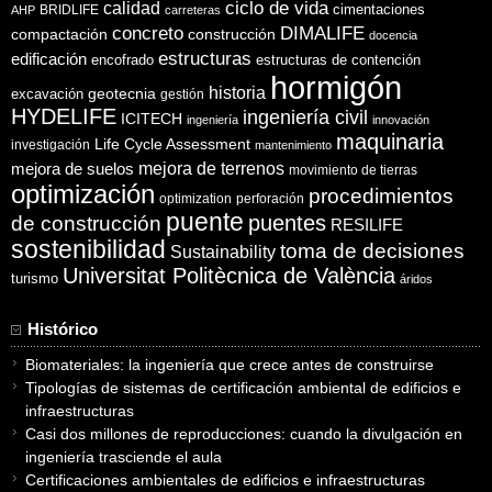
ciclo de vida
calidad
cimentaciones
BRIDLIFE
AHP
carreteras
concreto
DIMALIFE
compactación
construcción
docencia
estructuras
edificación
encofrado
estructuras de contención
hormigón
historia
excavación
geotecnia
gestión
HYDELIFE
ingeniería civil
ICITECH
ingeniería
innovación
maquinaria
Life Cycle Assessment
investigación
mantenimiento
mejora de suelos
mejora de terrenos
movimiento de tierras
optimización
procedimientos
optimization
perforación
puente
puentes
de construcción
RESILIFE
sostenibilidad
toma de decisiones
Sustainability
Universitat Politècnica de València
turismo
áridos
Histórico
Biomateriales: la ingeniería que crece antes de construirse
Tipologías de sistemas de certificación ambiental de edificios e
infraestructuras
Casi dos millones de reproducciones: cuando la divulgación en
ingeniería trasciende el aula
Certificaciones ambientales de edificios e infraestructuras