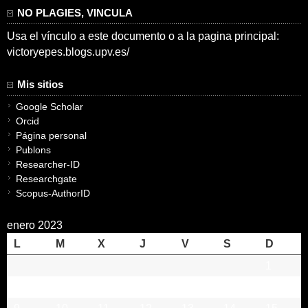
NO PLAGIES, VINCULA
Usa el vínculo a este documento o a la pagina principal:
victoryepes.blogs.upv.es/
Mis sitios
Google Scholar
Orcid
Página personal
Publons
Researcher-ID
Researchgate
Scopus-AuthorID
enero 2023
L
M
X
J
V
S
D
1
2
3
4
5
6
7
8