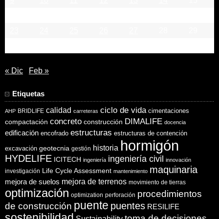
9
10
11
12
13
14
15
16
17
18
19
20
21
22
23
24
25
26
27
28
29
30
31
« Dic
Feb »
Etiquetas
ciclo de vida
calidad
cimentaciones
BRIDLIFE
AHP
carreteras
concreto
DIMALIFE
compactación
construcción
docencia
estructuras
edificación
encofrado
estructuras de contención
hormigón
historia
excavación
geotecnia
gestión
HYDELIFE
ingeniería civil
ICITECH
ingeniería
innovación
maquinaria
Life Cycle Assessment
investigación
mantenimiento
mejora de suelos
mejora de terrenos
movimiento de tierras
optimización
procedimientos
optimization
perforación
puente
puentes
de construcción
RESILIFE
sostenibilidad
toma de decisiones
Sustainability