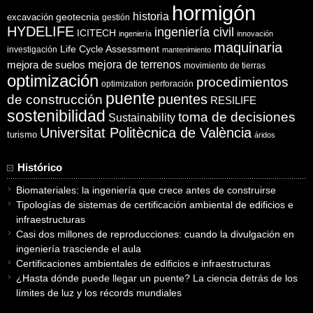
hormigón
historia
excavación
geotecnia
gestión
HYDELIFE
ingeniería civil
ICITECH
ingeniería
innovación
maquinaria
Life Cycle Assessment
investigación
mantenimiento
mejora de suelos
mejora de terrenos
movimiento de tierras
optimización
procedimientos
optimization
perforación
puente
puentes
de construcción
RESILIFE
sostenibilidad
toma de decisiones
Sustainability
Universitat Politècnica de València
turismo
áridos
Histórico
Biomateriales: la ingeniería que crece antes de construirse
Tipologías de sistemas de certificación ambiental de edificios e
infraestructuras
Casi dos millones de reproducciones: cuando la divulgación en
ingeniería trasciende el aula
Certificaciones ambientales de edificios e infraestructuras
¿Hasta dónde puede llegar un puente? La ciencia detrás de los
límites de luz y los récords mundiales