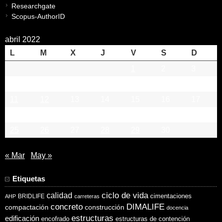
Researchgate
Scopus-AuthorID
abril 2022
L
M
X
J
V
S
D
1
2
3
4
5
6
7
8
9
10
11
12
13
14
15
16
17
18
19
20
21
22
23
24
25
26
27
28
29
30
« Mar
May »
Etiquetas
ciclo de vida
calidad
cimentaciones
BRIDLIFE
AHP
carreteras
concreto
DIMALIFE
compactación
construcción
docencia
estructuras
edificación
encofrado
estructuras de contención