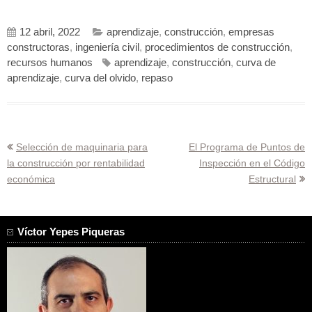
12 abril, 2022
aprendizaje
,
construcción
,
empresas
constructoras
,
ingeniería civil
,
procedimientos de construcción
,
recursos humanos
aprendizaje
,
construcción
,
curva de
aprendizaje
,
curva del olvido
,
repaso
Navegación
Selección de maquinaria para
El Programa de Puntos de
la construcción por rentabilidad
Inspección en el Código
de
económica
Estructural
entradas
Víctor Yepes Piqueras