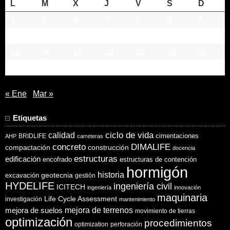
L
M
X
J
V
S
D
1
2
3
4
5
6
7
8
9
10
11
12
13
14
15
16
17
18
19
20
21
22
23
24
25
26
27
28
« Ene
Mar »
Etiquetas
ciclo de vida
calidad
cimentaciones
BRIDLIFE
AHP
carreteras
concreto
DIMALIFE
compactación
construcción
docencia
estructuras
edificación
encofrado
estructuras de contención
hormigón
historia
excavación
geotecnia
gestión
HYDELIFE
ingeniería civil
ICITECH
ingeniería
innovación
maquinaria
Life Cycle Assessment
investigación
mantenimiento
mejora de suelos
mejora de terrenos
movimiento de tierras
optimización
procedimientos
optimization
perforación