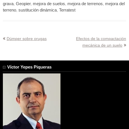
grava
,
Geopier
,
mejora de suelos
,
mejora de terrenos
,
mejora del
terreno
,
sustitución dinámica
,
Terratest
Navegación
Dúmper sobre orugas
Efectos de la compactación
mecánica de un suelo
de
entradas
Víctor Yepes Piqueras