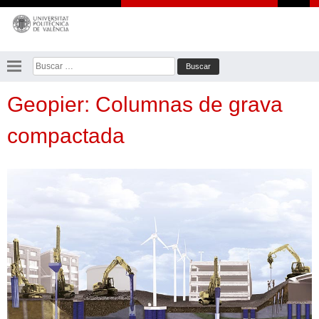
Saltar
al
contenido
Buscar:
Geopier: Columnas de grava
compactada