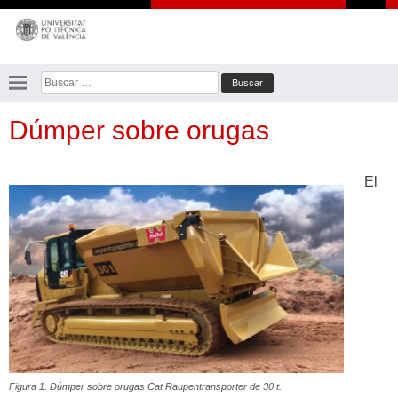
Saltar
al
contenido
Buscar:
Dúmper sobre orugas
El
Figura 1. Dúmper sobre orugas Cat Raupentransporter de 30 t.