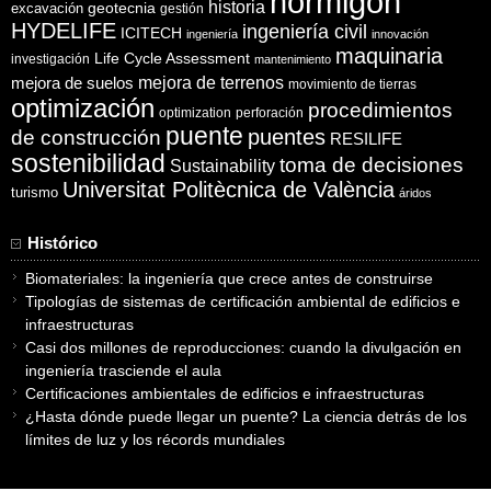
hormigón
historia
excavación
geotecnia
gestión
HYDELIFE
ingeniería civil
ICITECH
ingeniería
innovación
maquinaria
Life Cycle Assessment
investigación
mantenimiento
mejora de suelos
mejora de terrenos
movimiento de tierras
optimización
procedimientos
optimization
perforación
puente
puentes
de construcción
RESILIFE
sostenibilidad
toma de decisiones
Sustainability
Universitat Politècnica de València
turismo
áridos
Histórico
Biomateriales: la ingeniería que crece antes de construirse
Tipologías de sistemas de certificación ambiental de edificios e
infraestructuras
Casi dos millones de reproducciones: cuando la divulgación en
ingeniería trasciende el aula
Certificaciones ambientales de edificios e infraestructuras
¿Hasta dónde puede llegar un puente? La ciencia detrás de los
límites de luz y los récords mundiales