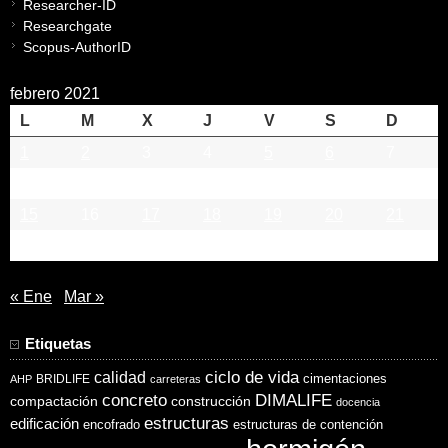
Researcher-ID
Researchgate
Scopus-AuthorID
febrero 2021
L
M
X
J
V
S
D
1
2
3
4
5
6
7
8
9
10
11
12
13
14
15
16
17
18
19
20
21
22
23
24
25
26
27
28
« Ene
Mar »
Etiquetas
ciclo de vida
calidad
cimentaciones
BRIDLIFE
AHP
carreteras
concreto
DIMALIFE
compactación
construcción
docencia
estructuras
edificación
encofrado
estructuras de contención