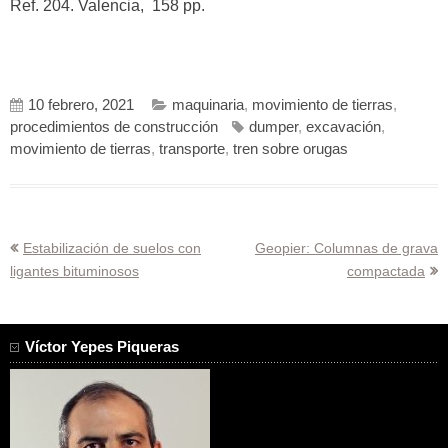
Ref. 204. Valencia, 158 pp.
10 febrero, 2021
maquinaria
,
movimiento de tierras
,
procedimientos de construcción
dumper
,
excavación
,
movimiento de tierras
,
transporte
,
tren sobre orugas
Navegación
Estabilización de suelos con
Geopier: Columnas de grava
ligantes bituminosos
compactada
de
entradas
Víctor Yepes Piqueras