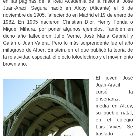
en las
páginas de la Real Academia de la Historia
. José
Juan-Aracil Segura nació en Alcoy (Alicante) el 5 de
noviembre de 1905, falleciendo en Madrid el 19 de enero de
1982. En
1905
nacieron Christian Dior, Henry Fonda o
Miguel Mihura, por poner algunos ejemplos. También en
dicho año fallecieron Julio Verne, José María Gabriel y
Galán o Juan Valera. Pero lo más sorprendente fue el año
milagroso de Albert Einstein, en el que publicó la teoría de
la relatividad especial, el efecto fotoeléctrico y el movimiento
browniano.
El joven José
Juan-Aracil
cursó la
enseñanza
media en Alcoy,
su pueblo natal,
en el colegio
Luis Vives. Se
trasladó a