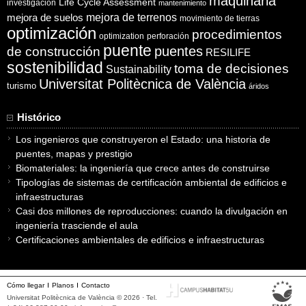
maquinaria
Life Cycle Assessment
investigación
mantenimiento
mejora de suelos
mejora de terrenos
movimiento de tierras
optimización
procedimientos
optimization
perforación
puente
puentes
de construcción
RESILIFE
sostenibilidad
toma de decisiones
Sustainability
Universitat Politècnica de València
turismo
áridos
Histórico
Los ingenieros que construyeron el Estado: una historia de
puentes, mapas y prestigio
Biomateriales: la ingeniería que crece antes de construirse
Tipologías de sistemas de certificación ambiental de edificios e
infraestructuras
Casi dos millones de reproducciones: cuando la divulgación en
ingeniería trasciende el aula
Certificaciones ambientales de edificios e infraestructuras
Cómo llegar
Planos
Contacto
Universitat Politècnica de València © 2026 · Tel.