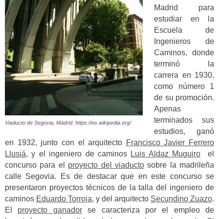
Madrid para
estudiar en la
Escuela de
Ingenieros de
Caminos, donde
terminó la
carrera en 1930,
como número 1
de su promoción.
Apenas
terminados sus
Viaducto de Segovia, Madrid. https://es.wikipedia.org/
estudios, ganó
en 1932, junto con el arquitecto
Francisco Javier Ferrero
Llusiá
, y el ingeniero de caminos
Luis Aldaz Muguiro
el
concurso para el
proyecto del viaducto
sobre la madrileña
calle Segovia. Es de destacar que en este concurso se
presentaron proyectos técnicos de la talla del ingeniero de
caminos
Eduardo Torroja
, y del arquitecto
Secundino Zuazo
.
El
proyecto ganador
se caracteriza por el empleo de