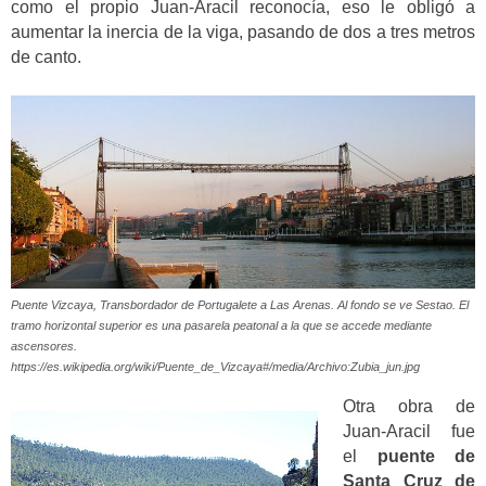
como el propio Juan-Aracil reconocía, eso le obligó a
aumentar la inercia de la viga, pasando de dos a tres metros
de canto.
Puente Vizcaya, Transbordador de Portugalete a Las Arenas. Al fondo se ve Sestao. El
tramo horizontal superior es una pasarela peatonal a la que se accede mediante
ascensores.
https://es.wikipedia.org/wiki/Puente_de_Vizcaya#/media/Archivo:Zubia_jun.jpg
Otra obra de
Juan-Aracil fue
el
puente de
Santa Cruz de