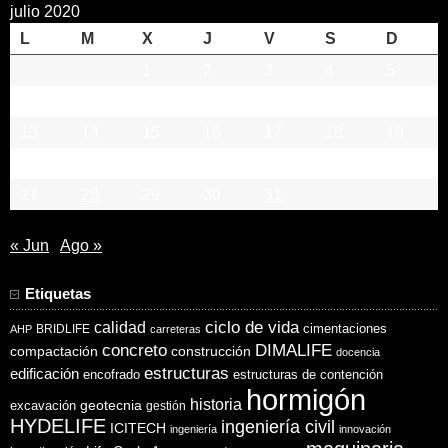
julio 2020
L
M
X
J
V
S
D
1
2
3
4
5
6
7
8
9
10
11
12
13
14
15
16
17
18
19
20
21
22
23
24
25
26
27
28
29
30
31
« Jun
Ago »
Etiquetas
ciclo de vida
calidad
cimentaciones
BRIDLIFE
AHP
carreteras
concreto
DIMALIFE
compactación
construcción
docencia
estructuras
edificación
encofrado
estructuras de contención
hormigón
historia
excavación
geotecnia
gestión
HYDELIFE
ingeniería civil
ICITECH
ingeniería
innovación