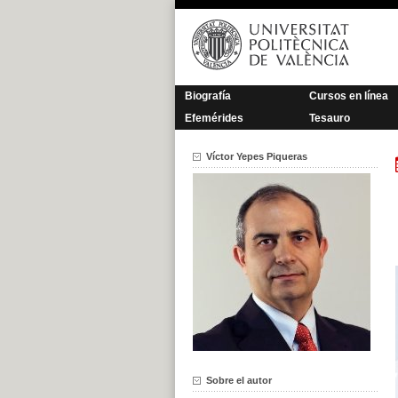
Saltar
al
contenido
Biografía
Cursos en línea
Efemérides
Tesauro
Víctor Yepes Piqueras
Sobre el autor