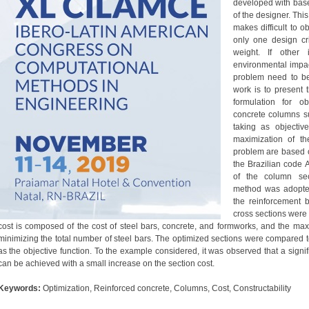
developed with base
of the designer. Thi
makes difficult to ob
only one design cri
weight. If other
environmental impac
problem need to be 
work is to present
formulation for ob
concrete columns su
taking as objectiv
maximization of the
problem are based o
the Brazilian code
of the column sec
method was adopted
the reinforcement 
cross sections were 
cost is composed of the cost of steel bars, concrete, and formworks, and the maxim
minimizing the total number of steel bars. The optimized sections were compared t
as the objective function. To the example considered, it was observed that a signif
can be achieved with a small increase on the section cost.
Keywords:
Optimization, Reinforced concrete, Columns, Cost, Constructability