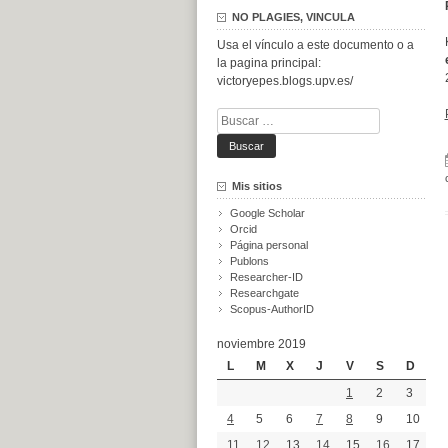
NO PLAGIES, VINCULA
Usa el vínculo a este documento o a
la pagina principal:
victoryepes.blogs.upv.es/
Buscar:
Mis sitios
Google Scholar
Orcid
Página personal
Publons
Researcher-ID
Researchgate
Scopus-AuthorID
noviembre 2019
L
M
X
J
V
S
D
1
2
3
4
5
6
7
8
9
10
11
12
13
14
15
16
17