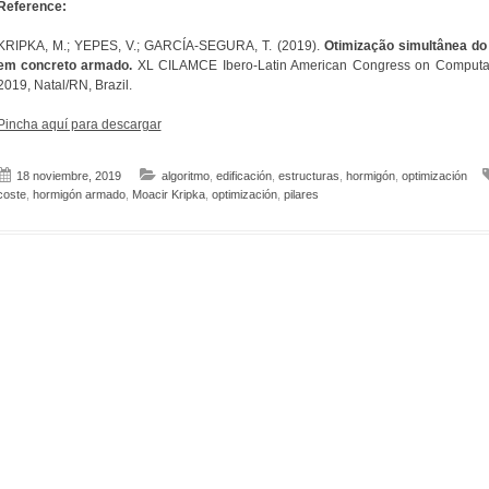
Reference:
KRIPKA, M.; YEPES, V.; GARCÍA-SEGURA, T. (2019).
Otimização simultânea do 
em concreto armado.
XL CILAMCE Ibero-Latin American Congress on Computati
2019, Natal/RN, Brazil.
Pincha aquí para descargar
18 noviembre, 2019
algoritmo
,
edificación
,
estructuras
,
hormigón
,
optimización
coste
,
hormigón armado
,
Moacir Kripka
,
optimización
,
pilares