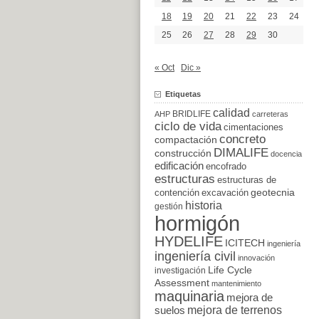
18
19
20
21
22
23
24
25
26
27
28
29
30
« Oct
Dic »
Etiquetas
calidad
BRIDLIFE
AHP
carreteras
ciclo de vida
cimentaciones
concreto
compactación
DIMALIFE
construcción
docencia
edificación
encofrado
estructuras
estructuras de
excavación
geotecnia
contención
historia
gestión
hormigón
HYDELIFE
ICITECH
ingeniería
ingeniería civil
innovación
Life Cycle
investigación
Assessment
mantenimiento
maquinaria
mejora de
suelos
mejora de terrenos