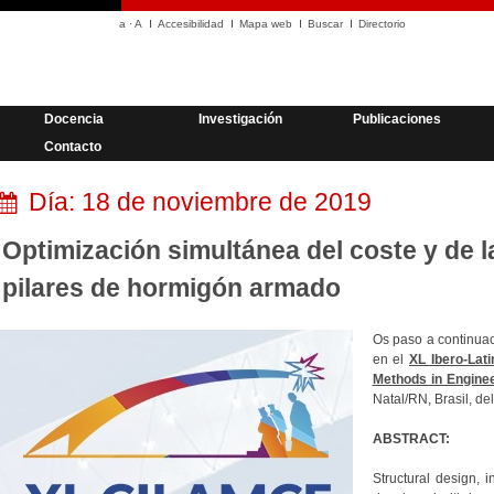
a
·
A
Accesibilidad
Mapa web
Buscar
Directorio
Docencia
Investigación
Publicaciones
Contacto
Día:
18 de noviembre de 2019
Optimización simultánea del coste y de l
pilares de hormigón armado
Os paso a continua
en el
XL Ibero-Lat
Methods in Engine
Natal/RN, Brasil, de
ABSTRACT:
Structural design, i