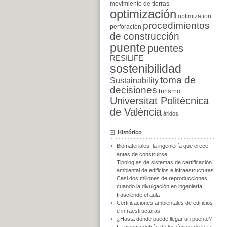
movimiento de tierras
optimización
optimization
procedimientos
perforación
de construcción
puente
puentes
RESILIFE
sostenibilidad
toma de
Sustainability
decisiones
turismo
Universitat Politècnica
de València
áridos
Histórico
Biomateriales: la ingeniería que crece
antes de construirse
Tipologías de sistemas de certificación
ambiental de edificios e infraestructuras
Casi dos millones de reproducciones:
cuando la divulgación en ingeniería
trasciende el aula
Certificaciones ambientales de edificios
e infraestructuras
¿Hasta dónde puede llegar un puente?
La ciencia detrás de los límites de luz y