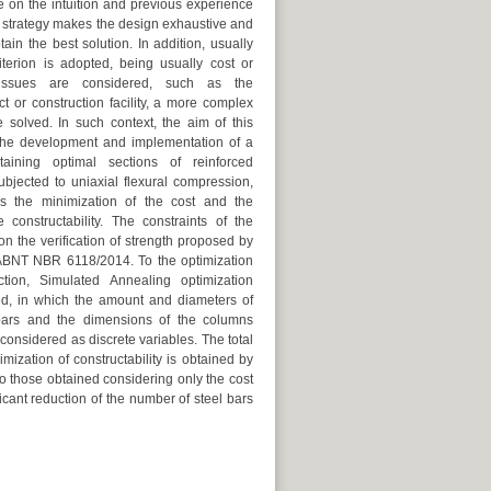
 on the intuition and previous experience
s strategy makes the design exhaustive and
tain the best solution. In addition, usually
terion is adopted, being usually cost or
 issues are considered, such as the
t or construction facility, a more complex
solved. In such context, the aim of this
 the development and implementation of a
taining optimal sections of reinforced
bjected to uniaxial flexural compression,
es the minimization of the cost and the
 constructability. The constraints of the
n the verification of strength proposed by
 ABNT NBR 6118/2014. To the optimization
tion, Simulated Annealing optimization
, in which the amount and diameters of
bars and the dimensions of the columns
considered as discrete variables. The total
ization of constructability is obtained by
o those obtained considering only the cost
icant reduction of the number of steel bars