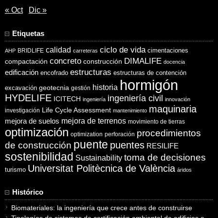
« Oct
Dic »
Etiquetas
ciclo de vida
calidad
cimentaciones
BRIDLIFE
AHP
carreteras
concreto
DIMALIFE
compactación
construcción
docencia
estructuras
edificación
encofrado
estructuras de contención
hormigón
historia
excavación
geotecnia
gestión
HYDELIFE
ingeniería civil
ICITECH
ingeniería
innovación
maquinaria
Life Cycle Assessment
investigación
mantenimiento
mejora de suelos
mejora de terrenos
movimiento de tierras
optimización
procedimientos
optimization
perforación
puente
puentes
de construcción
RESILIFE
sostenibilidad
toma de decisiones
Sustainability
Universitat Politècnica de València
turismo
áridos
Histórico
Biomateriales: la ingeniería que crece antes de construirse