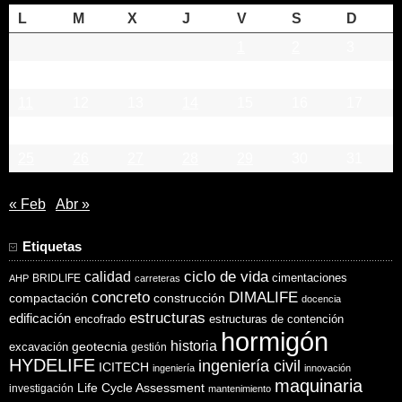
L
M
X
J
V
S
D
1
2
3
4
5
6
7
8
9
10
11
12
13
14
15
16
17
18
19
20
21
22
23
24
25
26
27
28
29
30
31
« Feb
Abr »
Etiquetas
ciclo de vida
calidad
cimentaciones
BRIDLIFE
AHP
carreteras
concreto
DIMALIFE
compactación
construcción
docencia
estructuras
edificación
encofrado
estructuras de contención
hormigón
historia
excavación
geotecnia
gestión
HYDELIFE
ingeniería civil
ICITECH
ingeniería
innovación
maquinaria
Life Cycle Assessment
investigación
mantenimiento