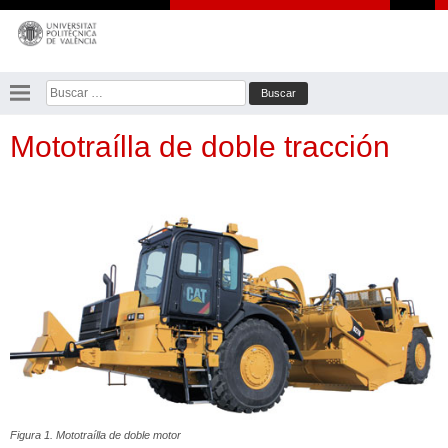
Saltar
al
contenido
Buscar:
Mototraílla de doble tracción
Figura 1. Mototraílla de doble motor