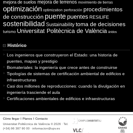
mejora de suelos
mejora de terrenos
movimiento de tierras
optimización
procedimientos
optimization
perforación
puente
puentes
de construcción
RESILIFE
sostenibilidad
toma de decisiones
Sustainability
Universitat Politècnica de València
turismo
áridos
Histórico
Los ingenieros que construyeron el Estado: una historia de
puentes, mapas y prestigio
Biomateriales: la ingeniería que crece antes de construirse
Tipologías de sistemas de certificación ambiental de edificios e
infraestructuras
Casi dos millones de reproducciones: cuando la divulgación en
ingeniería trasciende el aula
Certificaciones ambientales de edificios e infraestructuras
Cómo llegar
Planos
Contacto
Universitat Politècnica de València © 2026 · Tel.
(+34) 96 387 90 00 ·
informacion@upv.es