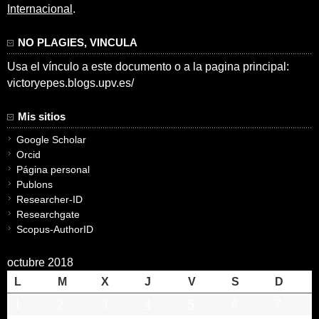
Internacional
.
NO PLAGIES, VINCULA
Usa el vínculo a este documento o a la pagina principal:
victoryepes.blogs.upv.es/
Mis sitios
Google Scholar
Orcid
Página personal
Publons
Researcher-ID
Researchgate
Scopus-AuthorID
octubre 2018
L
M
X
J
V
S
D
1
2
3
4
5
6
7