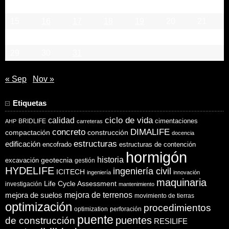
8
9
10
11
12
13
14
15
16
17
18
19
20
21
22
23
24
25
26
27
28
29
30
31
« Sep
Nov »
Etiquetas
ciclo de vida
calidad
cimentaciones
BRIDLIFE
AHP
carreteras
concreto
DIMALIFE
compactación
construcción
docencia
estructuras
edificación
encofrado
estructuras de contención
hormigón
historia
excavación
geotecnia
gestión
HYDELIFE
ingeniería civil
ICITECH
ingeniería
innovación
maquinaria
Life Cycle Assessment
investigación
mantenimiento
mejora de suelos
mejora de terrenos
movimiento de tierras
optimización
procedimientos
optimization
perforación
puente
puentes
de construcción
RESILIFE