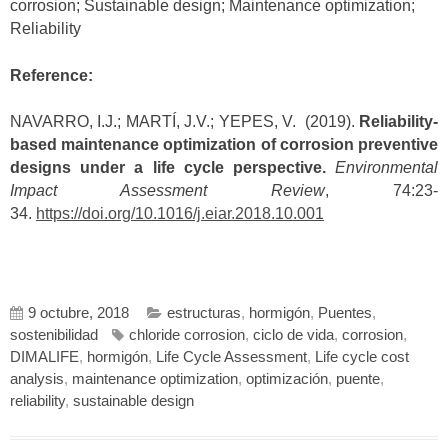
corrosion; Sustainable design; Maintenance optimization;
Reliability
Reference:
NAVARRO, I.J.; MARTÍ, J.V.; YEPES, V. (2019).
Reliability-
based maintenance optimization of corrosion preventive
designs
under a life cycle perspective.
Environmental
Impact Assessment Review
, 74:23-
34.
https://doi.org/10.1016/j.eiar.2018.10.001
9 octubre, 2018
estructuras
,
hormigón
,
Puentes
,
sostenibilidad
chloride corrosion
,
ciclo de vida
,
corrosion
,
DIMALIFE
,
hormigón
,
Life Cycle Assessment
,
Life cycle cost
analysis
,
maintenance optimization
,
optimización
,
puente
,
reliability
,
sustainable design