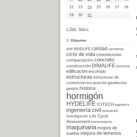
22
23
24
25
26
27
28
29
30
31
« Sep
Nov »
Etiquetas
calidad
BRIDLIFE
AHP
carreteras
ciclo de vida
cimentaciones
concreto
compactación
DIMALIFE
construcción
docencia
edificación
encofrado
estructuras
estructuras de
excavación
geotecnia
contención
historia
gestión
hormigón
HYDELIFE
ICITECH
ingeniería
ingeniería civil
innovación
Life Cycle
investigación
Assessment
mantenimiento
maquinaria
mejora de
suelos
mejora de terrenos