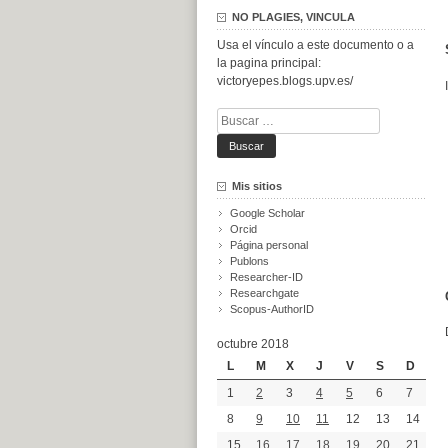
NO PLAGIES, VINCULA
Usa el vínculo a este documento o a
la pagina principal:
victoryepes.blogs.upv.es/
Buscar:
Mis sitios
Google Scholar
Orcid
Página personal
Publons
Researcher-ID
Researchgate
Scopus-AuthorID
octubre 2018
L
M
X
J
V
S
D
1
2
3
4
5
6
7
8
9
10
11
12
13
14
15
16
17
18
19
20
21