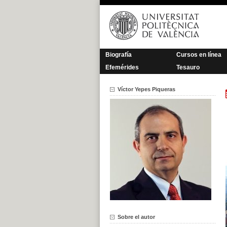
Saltar
al
contenido
Biografía
Cursos en línea
Efemérides
Tesauro
Víctor Yepes Piqueras
Sobre el autor