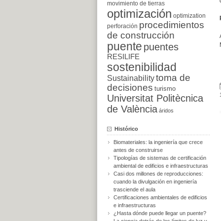
movimiento de tierras
optimización
optimization
procedimientos
perforación
de construcción
puente
puentes
RESILIFE
sostenibilidad
toma de
Sustainability
decisiones
turismo
Universitat Politècnica
de València
áridos
Histórico
Biomateriales: la ingeniería que crece
antes de construirse
Tipologías de sistemas de certificación
ambiental de edificios e infraestructuras
Casi dos millones de reproducciones:
cuando la divulgación en ingeniería
trasciende el aula
Certificaciones ambientales de edificios
e infraestructuras
¿Hasta dónde puede llegar un puente?
La ciencia detrás de los límites de luz y