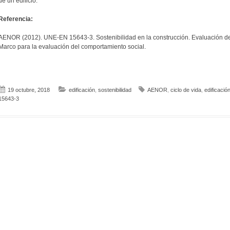
de un edificio.
Referencia:
AENOR (2012). UNE-EN 15643-3. Sostenibilidad en la construcción. Evaluación de la
Marco para la evaluación del comportamiento social.
19 octubre, 2018
edificación
,
sostenibilidad
AENOR
,
ciclo de vida
,
edificació
15643-3