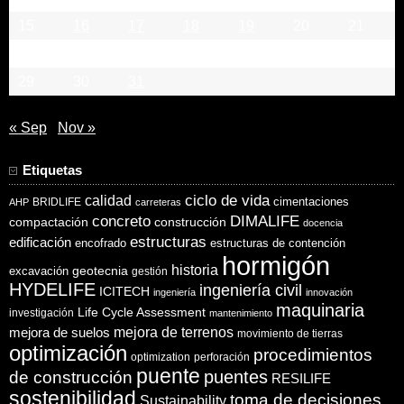
15
16
17
18
19
20
21
22
23
24
25
26
27
28
29
30
31
« Sep
Nov »
Etiquetas
ciclo de vida
calidad
cimentaciones
BRIDLIFE
AHP
carreteras
concreto
DIMALIFE
compactación
construcción
docencia
estructuras
edificación
encofrado
estructuras de contención
hormigón
historia
excavación
geotecnia
gestión
HYDELIFE
ingeniería civil
ICITECH
ingeniería
innovación
maquinaria
Life Cycle Assessment
investigación
mantenimiento
mejora de suelos
mejora de terrenos
movimiento de tierras
optimización
procedimientos
optimization
perforación
puente
puentes
de construcción
RESILIFE
sostenibilidad
toma de decisiones
Sustainability