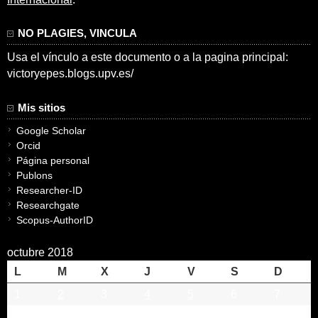
NO PLAGIES, VINCULA
Usa el vínculo a este documento o a la pagina principal:
victoryepes.blogs.upv.es/
Mis sitios
Google Scholar
Orcid
Página personal
Publons
Researcher-ID
Researchgate
Scopus-AuthorID
octubre 2018
L
M
X
J
V
S
D
1
2
3
4
5
6
7
8
9
10
11
12
13
14