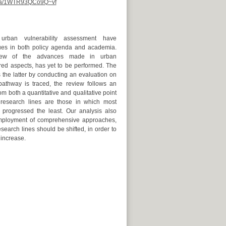
om/a/1WTR93QCo9Q~vf
urban vulnerability assessment have
ues in both policy agenda and academia.
iew of the advances made in urban
ared aspects, has yet to be performed. The
s the latter by conducting an evaluation on
athway is traced, the review follows an
m both a quantitative and qualitative point
y research lines are those in which most
rogressed the least. Our analysis also
 employment of comprehensive approaches,
earch lines should be shifted, in order to
 increase.