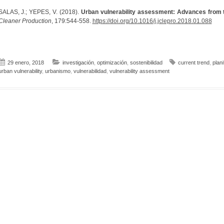
SALAS, J.; YEPES, V. (2018).
Urban vulnerability assessment: Advances from th
Cleaner Production
, 179:544-558.
https://doi.org/10.1016/j.jclepro.2018.01.088
29 enero, 2018
investigación
,
optimización
,
sostenibilidad
current trend
,
plani
urban vulnerability
,
urbanismo
,
vulnerabilidad
,
vulnerability assessment