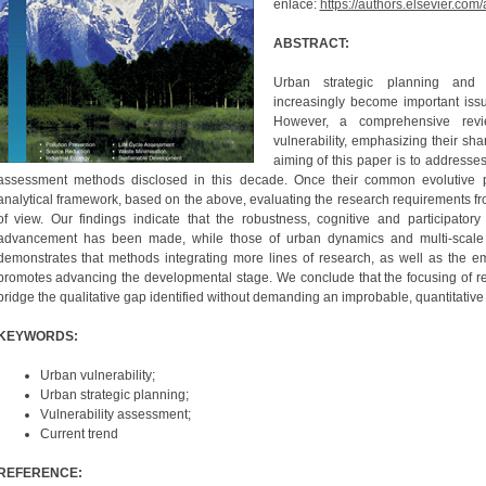
enlace:
https://authors.elsevier.c
ABSTRACT:
Urban strategic planning and 
increasingly become important iss
However, a comprehensive rev
vulnerability, emphasizing their sh
aiming of this paper is to addresse
assessment methods disclosed in this decade. Once their common evolutive p
analytical framework, based on the above, evaluating the research requirements fro
of view. Our findings indicate that the robustness, cognitive and participator
advancement has been made, while those of urban dynamics and multi-scale p
demonstrates that methods integrating more lines of research, as well as the
promotes advancing the developmental stage. We conclude that the focusing of res
bridge the qualitative gap identified without demanding an improbable, quantitative
KEYWORDS:
Urban vulnerability;
Urban strategic planning;
Vulnerability assessment;
Current trend
REFERENCE: