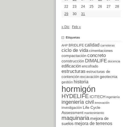
22
23
24
25
26
27
28
29
30
31
« Dic
Feb »
Etiquetas
calidad
BRIDLIFE
AHP
carreteras
ciclo de vida
cimentaciones
concreto
compactación
DIMALIFE
construcción
docencia
edificación
encofrado
estructuras
estructuras de
excavación
geotecnia
contención
historia
gestión
hormigón
HYDELIFE
ICITECH
ingeniería
ingeniería civil
innovación
Life Cycle
investigación
Assessment
mantenimiento
maquinaria
mejora de
suelos
mejora de terrenos