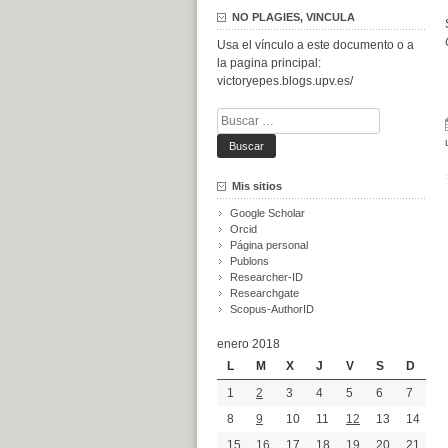
NO PLAGIES, VINCULA
Usa el vínculo a este documento o a
la pagina principal:
victoryepes.blogs.upv.es/
Buscar:
Mis sitios
Google Scholar
Orcid
Página personal
Publons
Researcher-ID
Researchgate
Scopus-AuthorID
enero 2018
L
M
X
J
V
S
D
1
2
3
4
5
6
7
8
9
10
11
12
13
14
15
16
17
18
19
20
21