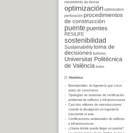
movimiento de tierras
optimización
optimization
procedimientos
perforación
de construcción
puente
puentes
RESILIFE
sostenibilidad
toma de
Sustainability
decisiones
turismo
Universitat Politècnica
de València
áridos
Histórico
Biomateriales: la ingeniería que crece
antes de construirse
Tipologías de sistemas de certificación
ambiental de edificios e infraestructuras
Casi dos millones de reproducciones:
cuando la divulgación en ingeniería
trasciende el aula
Certificaciones ambientales de edificios
e infraestructuras
¿Hasta dónde puede llegar un puente?
La ciencia detrás de los límites de luz y