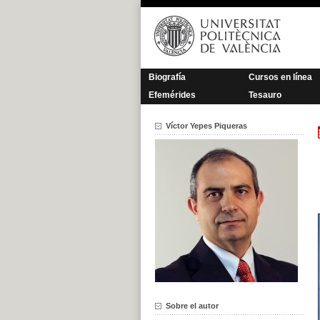
Saltar
al
contenido
Biografía
Cursos en línea
Efemérides
Tesauro
Víctor Yepes Piqueras
Sobre el autor