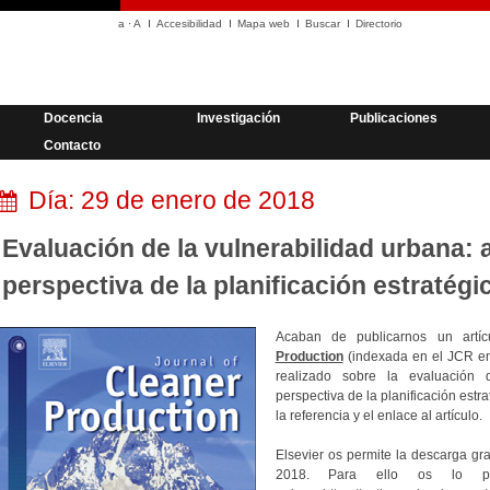
a
·
A
Accesibilidad
Mapa web
Buscar
Directorio
Docencia
Investigación
Publicaciones
Contacto
Día:
29 de enero de 2018
Evaluación de la vulnerabilidad urbana:
perspectiva de la planificación estratégi
Acaban de publicarnos un artí
Production
(indexada en el JCR en 
realizado sobre la evaluación 
perspectiva de la planificación estr
la referencia y el enlace al artículo.
Elsevier os permite la descarga gra
2018. Para ello os lo po