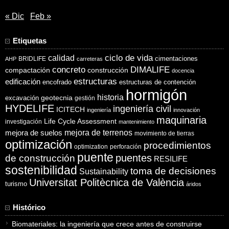
« Dic
Feb »
Etiquetas
ciclo de vida
calidad
cimentaciones
BRIDLIFE
AHP
carreteras
concreto
DIMALIFE
compactación
construcción
docencia
estructuras
edificación
encofrado
estructuras de contención
hormigón
historia
excavación
geotecnia
gestión
HYDELIFE
ingeniería civil
ICITECH
ingeniería
innovación
maquinaria
Life Cycle Assessment
investigación
mantenimiento
mejora de suelos
mejora de terrenos
movimiento de tierras
optimización
procedimientos
optimization
perforación
puente
puentes
de construcción
RESILIFE
sostenibilidad
toma de decisiones
Sustainability
Universitat Politècnica de València
turismo
áridos
Histórico
Biomateriales: la ingeniería que crece antes de construirse