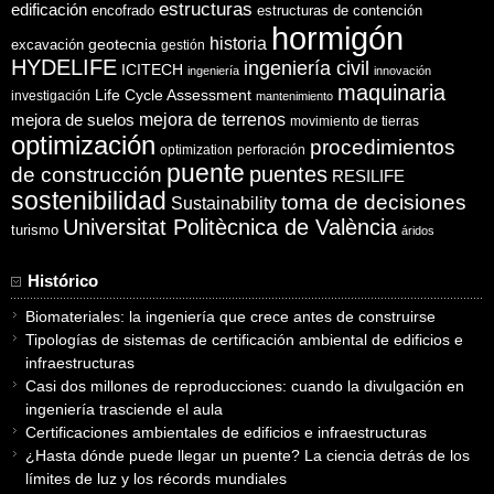
estructuras
edificación
encofrado
estructuras de contención
hormigón
historia
excavación
geotecnia
gestión
HYDELIFE
ingeniería civil
ICITECH
ingeniería
innovación
maquinaria
Life Cycle Assessment
investigación
mantenimiento
mejora de suelos
mejora de terrenos
movimiento de tierras
optimización
procedimientos
optimization
perforación
puente
puentes
de construcción
RESILIFE
sostenibilidad
toma de decisiones
Sustainability
Universitat Politècnica de València
turismo
áridos
Histórico
Biomateriales: la ingeniería que crece antes de construirse
Tipologías de sistemas de certificación ambiental de edificios e
infraestructuras
Casi dos millones de reproducciones: cuando la divulgación en
ingeniería trasciende el aula
Certificaciones ambientales de edificios e infraestructuras
¿Hasta dónde puede llegar un puente? La ciencia detrás de los
límites de luz y los récords mundiales