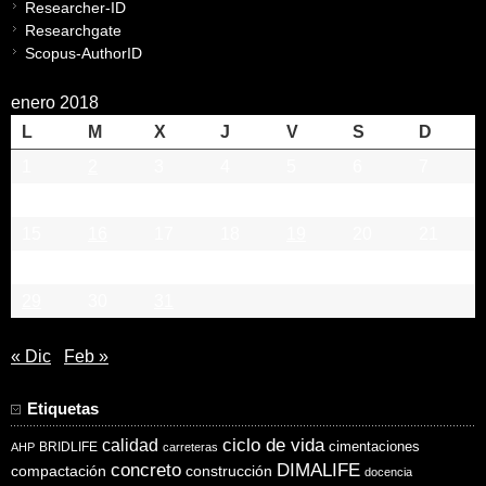
Researcher-ID
Researchgate
Scopus-AuthorID
enero 2018
L
M
X
J
V
S
D
1
2
3
4
5
6
7
8
9
10
11
12
13
14
15
16
17
18
19
20
21
22
23
24
25
26
27
28
29
30
31
« Dic
Feb »
Etiquetas
ciclo de vida
calidad
cimentaciones
BRIDLIFE
AHP
carreteras
concreto
DIMALIFE
compactación
construcción
docencia