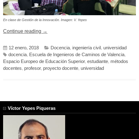
En clase de Gestión de la Innovación. Imagen: V. Yepes
«Métodos
Continue reading
→
docentes
en
12 enero, 2018
Docencia
,
ingeniería civil
,
universidad
la
docencia
,
Escuela de Ingenieros de Caminos de Valencia
,
enseñanza
Espacio Europeo de Educación Superior
,
estudiante
,
métodos
universitaria»
docentes
,
profesor
,
proyecto docente
,
universidad
Víctor Yepes Piqueras