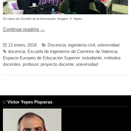
En clase de Gestión de la Innovación. Imagen: V. Yepes
«Métodos
Continue reading
→
docentes
en
12 enero, 2018
Docencia
,
ingeniería civil
,
universidad
la
docencia
,
Escuela de Ingenieros de Caminos de Valencia
,
enseñanza
Espacio Europeo de Educación Superior
,
estudiante
,
métodos
universitaria»
docentes
,
profesor
,
proyecto docente
,
universidad
Víctor Yepes Piqueras