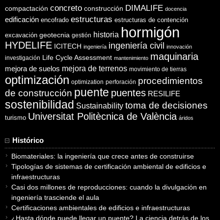
concreto
DIMALIFE
compactación
construcción
docencia
estructuras
edificación
encofrado
estructuras de contención
hormigón
historia
excavación
geotecnia
gestión
HYDELIFE
ingeniería civil
ICITECH
ingeniería
innovación
maquinaria
Life Cycle Assessment
investigación
mantenimiento
mejora de suelos
mejora de terrenos
movimiento de tierras
optimización
procedimientos
optimization
perforación
puente
puentes
de construcción
RESILIFE
sostenibilidad
toma de decisiones
Sustainability
Universitat Politècnica de València
turismo
áridos
Histórico
Biomateriales: la ingeniería que crece antes de construirse
Tipologías de sistemas de certificación ambiental de edificios e
infraestructuras
Casi dos millones de reproducciones: cuando la divulgación en
ingeniería trasciende el aula
Certificaciones ambientales de edificios e infraestructuras
¿Hasta dónde puede llegar un puente? La ciencia detrás de los