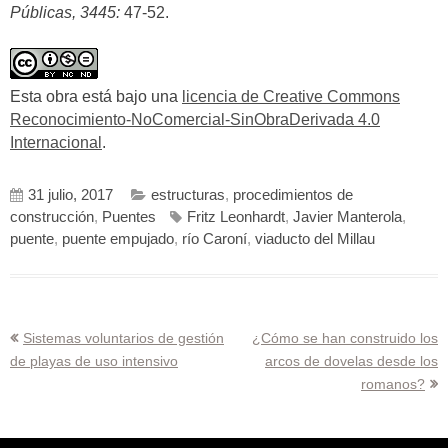
Públicas, 3445:
47-52.
Esta obra está bajo una
licencia de Creative Commons
Reconocimiento-NoComercial-SinObraDerivada 4.0
Internacional
.
31 julio, 2017
estructuras
,
procedimientos de
construcción
,
Puentes
Fritz Leonhardt
,
Javier Manterola
,
puente
,
puente empujado
,
río Caroní
,
viaducto del Millau
Navegación
Sistemas voluntarios de gestión
¿Cómo se han construido los
de playas de uso intensivo
arcos de dovelas desde los
de
romanos?
entradas