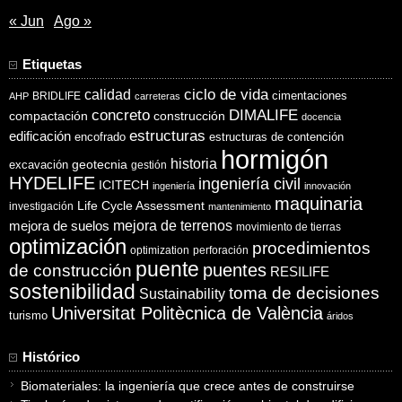
« Jun
Ago »
Etiquetas
ciclo de vida
calidad
cimentaciones
BRIDLIFE
AHP
carreteras
concreto
DIMALIFE
compactación
construcción
docencia
estructuras
edificación
encofrado
estructuras de contención
hormigón
historia
excavación
geotecnia
gestión
HYDELIFE
ingeniería civil
ICITECH
ingeniería
innovación
maquinaria
Life Cycle Assessment
investigación
mantenimiento
mejora de suelos
mejora de terrenos
movimiento de tierras
optimización
procedimientos
optimization
perforación
puente
puentes
de construcción
RESILIFE
sostenibilidad
toma de decisiones
Sustainability
Universitat Politècnica de València
turismo
áridos
Histórico
Biomateriales: la ingeniería que crece antes de construirse