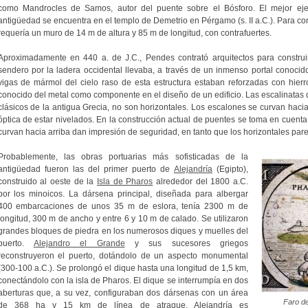
como Mandrocles de Samos, autor del puente sobre el Bósforo. El mejor eje
antigüedad se encuentra en el templo de Demetrio en Pérgamo (s. II a.C.). Para cons
requería un muro de 14 m de altura y 85 m de longitud, con contrafuertes.
Aproximadamente en 440 a. de J.C., Pendes contrató arquitectos para constru
sendero por la ladera occidental llevaba, a través de un inmenso portal conoci
vigas de mármol del cielo raso de esta estructura estaban reforzadas con hierro
conocido del metal como componente en el diseño de un edificio. Las escalinatas de
clásicos de la antigua Grecia, no son horizontales. Los escalones se curvan hacia a
óptica de estar nivelados. En la construcción actual de puentes se toma en cuent
curvan hacia arriba dan impresión de seguridad, en tanto que los horizontales par
Probablemente, las obras portuarias más sofisticadas de la
antigüedad fueron las del primer puerto de
Alejandría
(Egipto),
construido al oeste de la
Isla de Pharos
alrededor del 1800 a.C.
por los minoicos. La dársena principal, diseñada para albergar
400 embarcaciones de unos 35 m de eslora, tenía 2300 m de
longitud, 300 m de ancho y entre 6 y 10 m de calado. Se utilizaron
grandes bloques de piedra en los numerosos diques y muelles del
puerto.
Alejandro el Grande
y sus sucesores griegos
reconstruyeron el puerto, dotándolo de un aspecto monumental
(300-100 a.C.).
Se prolongó el dique hasta una longitud de 1,5 km,
conectándolo con la isla de Pharos. El dique se interrumpía en dos
aberturas que, a su vez, configuraban dos dársenas con un área
Faro de
de 368 ha y 15 km de línea de atraque. Alejandría es