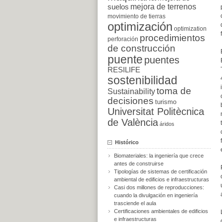
suelos
mejora de terrenos
movimiento de tierras
optimización
optimization
procedimientos
perforación
de construcción
puente
puentes
RESILIFE
sostenibilidad
toma de
Sustainability
decisiones
turismo
Universitat Politècnica
de València
áridos
Histórico
Biomateriales: la ingeniería que crece
antes de construirse
Tipologías de sistemas de certificación
ambiental de edificios e infraestructuras
Casi dos millones de reproducciones:
cuando la divulgación en ingeniería
trasciende el aula
Certificaciones ambientales de edificios
e infraestructuras