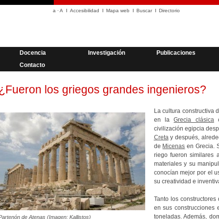
a
·
A
Accesibilidad
Mapa web
Buscar
Directorio
Docencia
Investigación
Publicaciones
Contacto
¿Fueron los griegos grandes ingenieros?
La cultura constructiva 
en la
Grecia clásica
c
civilización egipcia desp
Creta
y después, alreded
de
Micenas
en Grecia. S
riego fueron similares 
materiales y su manipul
conocían mejor por el u
su creatividad e inventiv
Tanto los constructore
en sus construcciones
toneladas. Además, domi
Partenón de Atenas (Imagen: Kallistos)