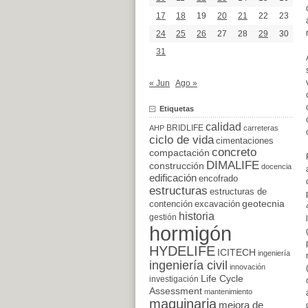
17
18
19
20
21
22
23
24
25
26
27
28
29
30
31
« Jun
Ago »
Etiquetas
calidad
BRIDLIFE
AHP
carreteras
ciclo de vida
cimentaciones
concreto
compactación
DIMALIFE
construcción
docencia
edificación
encofrado
estructuras
estructuras de
excavación
geotecnia
contención
historia
gestión
hormigón
HYDELIFE
ICITECH
ingeniería
ingeniería civil
innovación
Life Cycle
investigación
Assessment
mantenimiento
maquinaria
mejora de