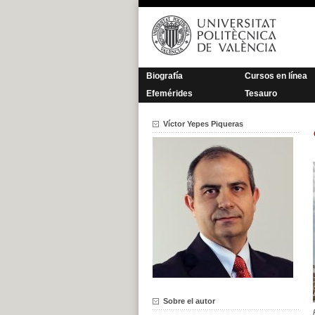
Saltar
al
contenido
Biografía
Cursos en línea
Efemérides
Tesauro
Víctor Yepes Piqueras
Sobre el autor