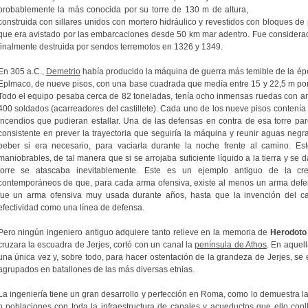
probablemente la más conocida por su torre de 130 m de altura,
construida con sillares unidos con mortero hidráulico y revestidos con bloques de 
que era avistado por las embarcaciones desde 50 km mar adentro. Fue considerad
finalmente destruida por sendos terremotos en 1326 y 1349.
En 305 a.C.,
Demetrio
había producido la máquina de guerra más temible de la época
Eplmaco, de nueve pisos, con una base cuadrada que medía entre 15 y 22,5 m por l
Todo el equipo pesaba cerca de 82 toneladas, tenía ocho inmensas ruedas con aro
400 soldados (acarreadores del castillete). Cada uno de los nueve pisos contení
incendios que pudieran estallar. Una de las defensas en contra de esa torre pa
consistente en prever la trayectoria que seguiría la máquina y reunir aguas negr
beber si era necesario, para vaciarla durante la noche frente al camino. Es
maniobrables, de tal manera que si se arrojaba suficiente líquido a la tierra y se
torre se atascaba inevitablemente. Este es un ejemplo antiguo de la cre
contemporáneos de que, para cada arma ofensiva, existe al menos un arma defensi
fue un arma ofensiva muy usada durante años, hasta que la invención del ca
efectividad como una línea de defensa.
Pero ningún ingeniero antiguo adquiere tanto relieve en la memoria de
Herodoto
cruzara la escuadra de Jerjes, cortó con un canal la
península de Athos
. En aquel
una única vez y, sobre todo, para hacer ostentación de la grandeza de Jerjes, s
agrupados en batallones de las más diversas etnias.
La ingeniería tiene un gran desarrollo y perfección en Roma, como lo demuestra l
o poblaciones con toda la infraestructura de canales y acueductos que ello conl