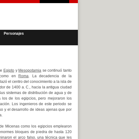
Personajes
de
Egipto
y
Mesopotamia
se continuó tanto
omo en
Roma
. La decadencia de la
lazó el centro del conocimiento a la isla de
or de 1400 a. C., hacia la antigua ciudad
us sistemas de distribución de agua y de
a los de los egipcios, pero mejoraron los
ación. Los ingenieros de este periodo se
so y el desarrollo de ideas ajenas que por
a.
s de Micenas como los egipcios emplearon
 enormes bloques de piedra de hasta 120
naron el arco falso, una técnica que les