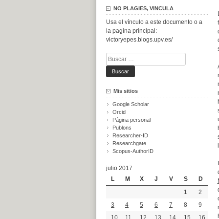
NO PLAGIES, VINCULA
Usa el vínculo a este documento o a
la pagina principal:
victoryepes.blogs.upv.es/
Buscar:
Mis sitios
Google Scholar
Orcid
Página personal
Publons
Researcher-ID
Researchgate
Scopus-AuthorID
julio 2017
L
M
X
J
V
S
D
1
2
3
4
5
6
7
8
9
10
11
12
13
14
15
16