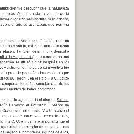
tribución fue descubrir que la naturaleza
palabras. Además, está la ventaja de la
desarrollar una arquitectura muy esbelta,
 sobre el que se asentaban, que permitía
“
principio de Arquímedes
”, también era un
a plana y sólida, así como una estimación
as planas. También determinó y demostró
rnillo de Arquímedes
”, que consiste en una
positivo se utilizó siglos después en los
os y astrónomo. Típica de su inventiva fue
ar la proa de pequeños barcos de ataque
 Siracusa,
Herón II
, en el siglo III a.C., utilizó
 comportamiento fue semejante al de los
randes mentes de todos los tiempos.
cimiento de aguas de la ciudad de
Samos
,
 según
Herodoto
, el
arquitecto
Eupalinos de
Crates, que en el siglo IV a.C. realizó el
os, autor de una calzada cerca de Jalkis,
lo III a.C. Otro ingeniero importante fue el
to, apasionado admirador de los persas, nos
 ha llegado el nombre de algunos de ellos,