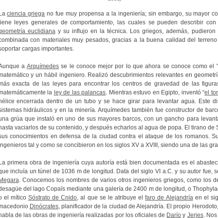
La
ciencia griega
no fue muy propensa a la ingeniería; sin embargo, su mayor con
tiene leyes generales de comportamiento, las cuales se pueden describir con 
geometría euclidiana
y su influjo en la técnica. Los griegos, además, pudieron 
combinada con materiales muy pesados, gracias a la buena calidad del terreno
soportar cargas importantes.
Aunque a
Arquímedes
se le conoce mejor por lo que ahora se conoce como el 
matemático y un hábil ingeniero. Realizó descubrimientos relevantes en geometrí
más exacta de las leyes para encontrar los centros de gravedad de las figur
matemáticamente la
ley de las palancas
. Mientras estuvo en Egipto, inventó “
el to
hélice encerrada dentro de un tubo y se hace girar para levantar agua. Este dis
sistemas hidráulicos y en la minería. Arquímedes también fue constructor de barc
una grúa que instaló en uno de sus mayores barcos, con un gancho para levant
hasta vaciarlos de su contenido, y después echarlos al agua de popa.
El tirano de
sus conocimientos en defensa de la ciudad contra el ataque de los romanos.
Su
ingenieros tal y como se concibieron en los siglos XV a XVIII, siendo una de las g
La primera obra de ingeniería cuya autoría está bien documentada es el abaste
que incluía un túnel de 1036 m de longitud. Data del siglo VI a.C. y su autor fue,
Megara
. Conocemos los nombres de varios otros ingenieros griegos, como los de 
desagüe del lago Copaïs mediante una galería de 2400 m de longitud, o Thophylact
o el mítico
Sóstrato de Cnido
, al que se le atribuye el
faro de Alejandría
en el sig
macedonio
Dinócrates
, planificador de la ciudad de Alejandría. El propio Herodo
habla de las obras de ingeniería realizadas por los oficiales de
Darío
y
Jerjes
. Nos