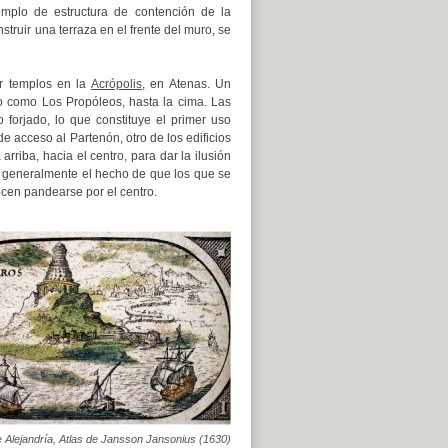
mplo de estructura de contención de la
truir una terraza en el frente del muro, se
ir templos en la
Acrópolis
, en Atenas. Un
do como Los Propóleos, hasta la cima. Las
 forjado, lo que constituye el primer uso
 acceso al Partenón, otro de los edificios
rriba, hacia el centro, para dar la ilusión
a generalmente el hecho de que los que se
ecen pandearse por el centro.
 Alejandría, Atlas de Jansson Jansonius (1630)