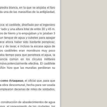
piedra blanca, en la que se alojaba el faro
a una de las maravillas de la antigüedad,
: el castillete, diseñado por el ingeniero
ado y una altura total de entre 30 y 45 m.
s de hierro y lo empujaban y lo jalaban 3
a un tanque de agua y cubetas para apagar
rece ahora haber sido bastante perspicaz,
as y de lavar, e incluso la escasa agua de
tos castilletes eran monstruos muy poco
 daba tiempo para que penetrara el agua, la
encia común en los círculos militares
va potencialmente efectiva. El castillete
ñón hizo que las murallas perdieran su
 como Artaqueas
, el oficial que, para que
la obra descomunal, hecha para ser usada
e emplearon decenas de miles de soldados,
a construcción de abastecimientos de agua
leva, el saneamiento de las ciudades, las